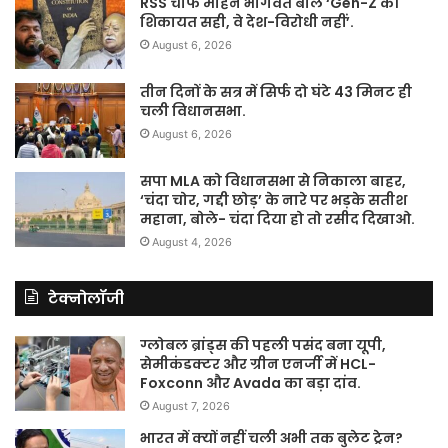
RSS चीफ मोहन भागवत बोले ‘Gen-Z की
शिकायत सही, वे देश-विरोधी नहीं’.
August 6, 2026
तीन दिनों के सत्र में सिर्फ दो घंटे 43 मिनट ही
चली विधानसभा.
August 6, 2026
सपा MLA को विधानसभा से निकाला बाहर,
‘चंदा चोर, गद्दी छोड़’ के नारे पर भड़के सतीश
महाना, बोले- चंदा दिया हो तो रसीद दिखाओ.
August 4, 2026
टेक्नोलॉजी
ग्लोबल ब्रांड्स की पहली पसंद बना यूपी,
सेमीकंडक्टर और ग्रीन एनर्जी में HCL-
Foxconn और Avada का बड़ा दांव.
August 7, 2026
भारत में क्यों नहीं चली अभी तक बुलेट ट्रेन?