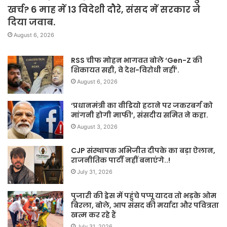
खर्च? 6 माह में 13 विदेशी दौरे, संसद में सरकार ने
दिया जवाब.
August 6, 2026
RSS चीफ मोहन भागवत बोले ‘Gen-Z की
शिकायत सही, वे देश-विरोधी नहीं’.
August 6, 2026
‘प्रधानमंत्री का वीडियो हटाने पर जकरबर्ग को
मांगनी होगी माफी’, संसदीय समित ने कहा.
August 3, 2026
CJP संस्थापक अभिजीत दीपके का बड़ा ऐलान,
राजनीतिक पार्टी नहीं बनाएंगे..!
July 31, 2026
पुजारी की ड्रेस में पहुंचे पप्पू यादव तो भड़के ओम
बिरला, बोले, आप संसद की मर्यादा और पवित्रता
खत्म कर रहे हैं
July 31, 2026