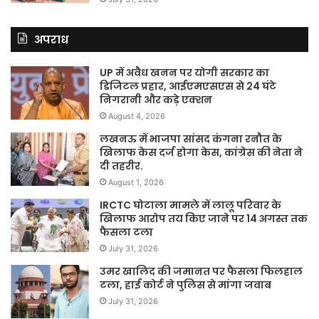
अपराध
UP में अवैध खनन पर योगी सरकार का
डिजिटल प्रहार, आईएमएसएस से 24 घंटे
निगरानी और कड़े एक्शन
August 4, 2026
लखनऊ में भाजपा सांसद कंगना रनौत के
खिलाफ केस दर्ज होगा केस, कांग्रेस की नेता ने
दी तहरीर.
August 1, 2026
IRCTC घोटाला मामले में लालू परिवार के
खिलाफ आरोप तय किए जाने पर 14 अगस्त तक
फैसला टला
July 31, 2026
उमर खालिद की जमानत पर फैसला फिलहाल
टला, हाई कोर्ट ने पुलिस से मांगा जवाब
July 31, 2026