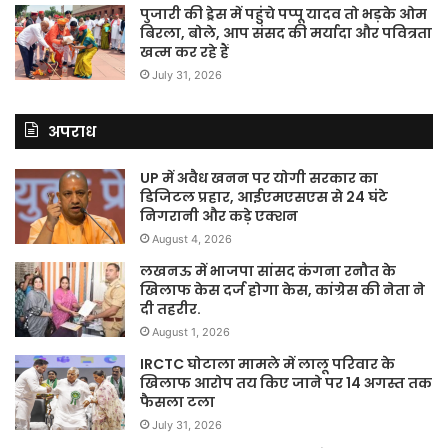
पुजारी की ड्रेस में पहुंचे पप्पू यादव तो भड़के ओम
बिरला, बोले, आप संसद की मर्यादा और पवित्रता
खत्म कर रहे हैं
July 31, 2026
अपराध
UP में अवैध खनन पर योगी सरकार का
डिजिटल प्रहार, आईएमएसएस से 24 घंटे
निगरानी और कड़े एक्शन
August 4, 2026
लखनऊ में भाजपा सांसद कंगना रनौत के
खिलाफ केस दर्ज होगा केस, कांग्रेस की नेता ने
दी तहरीर.
August 1, 2026
IRCTC घोटाला मामले में लालू परिवार के
खिलाफ आरोप तय किए जाने पर 14 अगस्त तक
फैसला टला
July 31, 2026