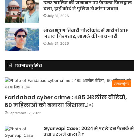
उमर खालिद की जमानत पर फैसला फिलहाल
टला, हाई कोर्ट ने पुलिस से मांगा जवाब
July 31, 2026
भारत भूषण तिवारी गोलीकांड में आरोपी STF
जवान गिरफ्तार, मामले की जांच जारी
July 31, 2026
एक्सक्लूसिव
एक्सक्लूसिव
Faridabad cyber crime : 485 अश्लील वीडियो,
60 महिलाओं को बनाया निशाना..￼
September 12, 2022
Gyanvapi Case : 2024 से पहले इस फैसले से
क्या बदलने वाला है ?