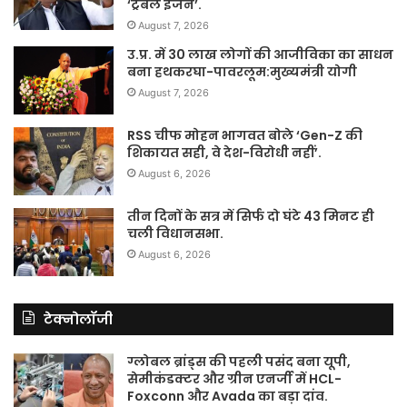
‘ट्रबल इंजन’.
August 7, 2026
उ.प्र. में 30 लाख लोगों की आजीविका का साधन
बना हथकरघा-पावरलूम:मुख्यमंत्री योगी
August 7, 2026
RSS चीफ मोहन भागवत बोले ‘Gen-Z की
शिकायत सही, वे देश-विरोधी नहीं’.
August 6, 2026
तीन दिनों के सत्र में सिर्फ दो घंटे 43 मिनट ही
चली विधानसभा.
August 6, 2026
टेक्नोलॉजी
ग्लोबल ब्रांड्स की पहली पसंद बना यूपी,
सेमीकंडक्टर और ग्रीन एनर्जी में HCL-
Foxconn और Avada का बड़ा दांव.