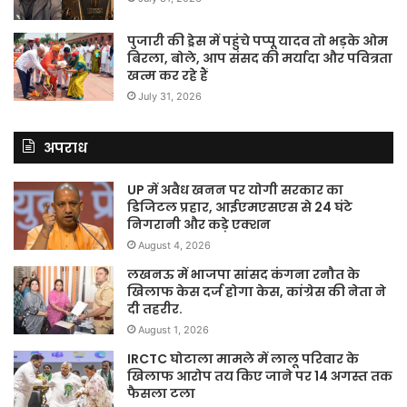
पुजारी की ड्रेस में पहुंचे पप्पू यादव तो भड़के ओम
बिरला, बोले, आप संसद की मर्यादा और पवित्रता
खत्म कर रहे हैं
July 31, 2026
अपराध
UP में अवैध खनन पर योगी सरकार का
डिजिटल प्रहार, आईएमएसएस से 24 घंटे
निगरानी और कड़े एक्शन
August 4, 2026
लखनऊ में भाजपा सांसद कंगना रनौत के
खिलाफ केस दर्ज होगा केस, कांग्रेस की नेता ने
दी तहरीर.
August 1, 2026
IRCTC घोटाला मामले में लालू परिवार के
खिलाफ आरोप तय किए जाने पर 14 अगस्त तक
फैसला टला