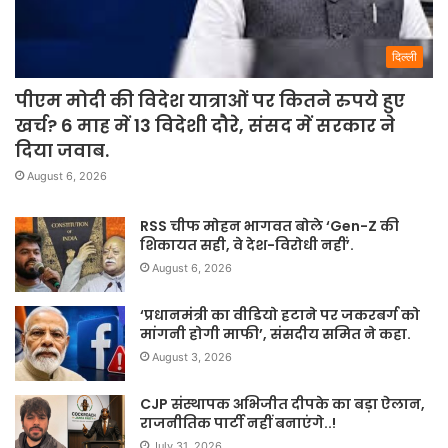
दिल्ली
पीएम मोदी की विदेश यात्राओं पर कितने रुपये हुए
खर्च? 6 माह में 13 विदेशी दौरे, संसद में सरकार ने
दिया जवाब.
August 6, 2026
RSS चीफ मोहन भागवत बोले ‘Gen-Z की
शिकायत सही, वे देश-विरोधी नहीं’.
August 6, 2026
‘प्रधानमंत्री का वीडियो हटाने पर जकरबर्ग को
मांगनी होगी माफी’, संसदीय समित ने कहा.
August 3, 2026
CJP संस्थापक अभिजीत दीपके का बड़ा ऐलान,
राजनीतिक पार्टी नहीं बनाएंगे..!
July 31, 2026