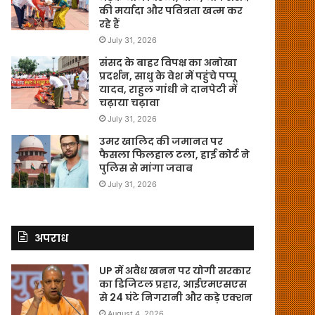
की मर्यादा और पवित्रता खत्म कर
रहे हैं
July 31, 2026
संसद के बाहर विपक्ष का अनोखा
प्रदर्शन, साधु के वेश में पहुंचे पप्पू
यादव, राहुल गांधी ने दानपेटी में
चढ़ाया चढ़ावा
July 31, 2026
उमर खालिद की जमानत पर
फैसला फिलहाल टला, हाई कोर्ट ने
पुलिस से मांगा जवाब
July 31, 2026
अपराध
UP में अवैध खनन पर योगी सरकार
का डिजिटल प्रहार, आईएमएसएस
से 24 घंटे निगरानी और कड़े एक्शन
August 4, 2026