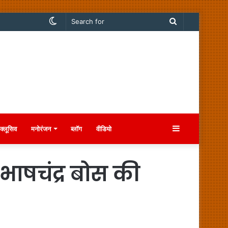
Switch
Search
skin
for
Sidebar
क्लूसिव
मनोरंजन
ब्लॉग
वीडियो
ुभाषचंद्र बोस की