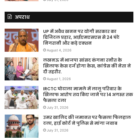
अपराध
UP में अवैध खनन पर योगी सरकार का
डिजिटल प्रहार, आईएमएसएस से 24 घंटे
निगरानी और कड़े एक्शन
August 4, 2026
लखनऊ में भाजपा सांसद कंगना रनौत के
खिलाफ केस दर्ज होगा केस, कांग्रेस की नेता ने
दी तहरीर.
August 1, 2026
IRCTC घोटाला मामले में लालू परिवार के
खिलाफ आरोप तय किए जाने पर 14 अगस्त तक
फैसला टला
July 31, 2026
उमर खालिद की जमानत पर फैसला फिलहाल
टला, हाई कोर्ट ने पुलिस से मांगा जवाब
July 31, 2026