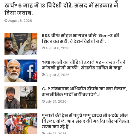
खर्च? 6 माह में 13 विदेशी दौरे, संसद में सरकार ने
दिया जवाब.
August 6, 2026
RSS चीफ मोहन भागवत बोले ‘Gen-Z की
शिकायत सही, वे देश-विरोधी नहीं’.
August 6, 2026
‘प्रधानमंत्री का वीडियो हटाने पर जकरबर्ग को
मांगनी होगी माफी’, संसदीय समित ने कहा.
August 3, 2026
CJP संस्थापक अभिजीत दीपके का बड़ा ऐलान,
राजनीतिक पार्टी नहीं बनाएंगे..!
July 31, 2026
पुजारी की ड्रेस में पहुंचे पप्पू यादव तो भड़के ओम
बिरला, बोले, आप संसद की मर्यादा और पवित्रता
खत्म कर रहे हैं
July 31, 2026