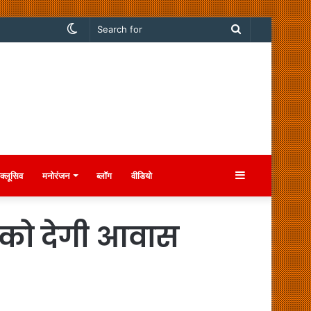
Switch
Search
skin
for
Sidebar
क्लूसिव
मनोरंजन
ब्लॉग
वीडियो
 को देगी आवास