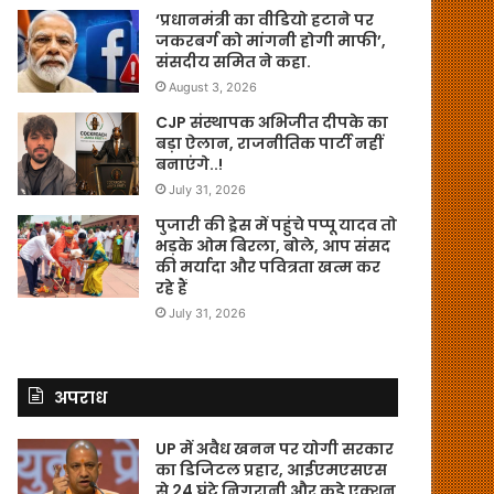
‘प्रधानमंत्री का वीडियो हटाने पर
जकरबर्ग को मांगनी होगी माफी’,
संसदीय समित ने कहा.
August 3, 2026
CJP संस्थापक अभिजीत दीपके का
बड़ा ऐलान, राजनीतिक पार्टी नहीं
बनाएंगे..!
July 31, 2026
पुजारी की ड्रेस में पहुंचे पप्पू यादव तो
भड़के ओम बिरला, बोले, आप संसद
की मर्यादा और पवित्रता खत्म कर
रहे हैं
July 31, 2026
अपराध
UP में अवैध खनन पर योगी सरकार
का डिजिटल प्रहार, आईएमएसएस
से 24 घंटे निगरानी और कड़े एक्शन