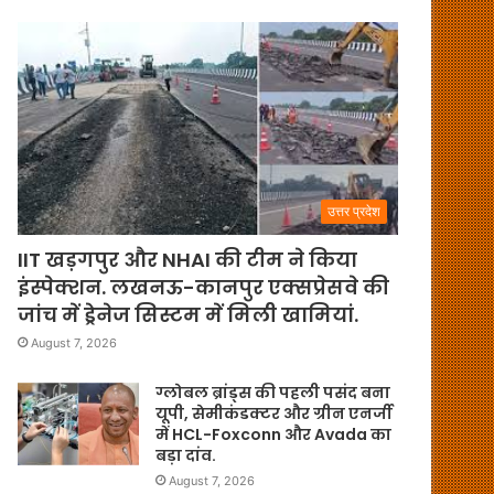
उत्तर प्रदेश
IIT खड़गपुर और NHAI की टीम ने किया
इंस्पेक्शन. लखनऊ-कानपुर एक्सप्रेसवे की
जांच में ड्रेनेज सिस्टम में मिली खामियां.
August 7, 2026
ग्लोबल ब्रांड्स की पहली पसंद बना
यूपी, सेमीकंडक्टर और ग्रीन एनर्जी
में HCL-Foxconn और Avada का
बड़ा दांव.
August 7, 2026