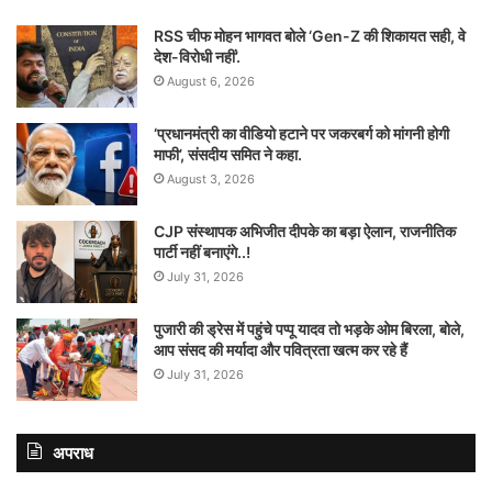
RSS चीफ मोहन भागवत बोले ‘Gen-Z की शिकायत सही, वे
देश-विरोधी नहीं’.
August 6, 2026
‘प्रधानमंत्री का वीडियो हटाने पर जकरबर्ग को मांगनी होगी
माफी’, संसदीय समित ने कहा.
August 3, 2026
CJP संस्थापक अभिजीत दीपके का बड़ा ऐलान, राजनीतिक
पार्टी नहीं बनाएंगे..!
July 31, 2026
पुजारी की ड्रेस में पहुंचे पप्पू यादव तो भड़के ओम बिरला, बोले,
आप संसद की मर्यादा और पवित्रता खत्म कर रहे हैं
July 31, 2026
अपराध