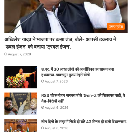
उत्तर प्रदेश
अखिलेश यादव ने भाजपा पर कसा तंज, बोले- आपसी टकराव ने
‘डबल इंजन’ को बनाया ‘ट्रबल इंजन’.
August 7, 2026
उ.प्र. में 30 लाख लोगों की आजीविका का साधन बना
हथकरघा-पावरलूम:मुख्यमंत्री योगी
August 7, 2026
RSS चीफ मोहन भागवत बोले ‘Gen-Z की शिकायत सही, वे
देश-विरोधी नहीं’.
August 6, 2026
तीन दिनों के सत्र में सिर्फ दो घंटे 43 मिनट ही चली विधानसभा.
August 6, 2026