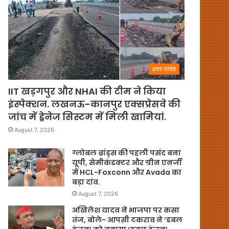
उत्तर प्रदेश
IIT खड़गपुर और NHAI की टीम ने किया
इंस्पेक्शन. लखनऊ-कानपुर एक्सप्रेसवे की
जांच में ड्रेनेज सिस्टम में मिली खामियां.
August 7, 2026
ग्लोबल ब्रांड्स की पहली पसंद बना
यूपी, सेमीकंडक्टर और ग्रीन एनर्जी
में HCL-Foxconn और Avada का
बड़ा दांव.
August 7, 2026
अखिलेश यादव ने भाजपा पर कसा
तंज, बोले- आपसी टकराव ने ‘डबल