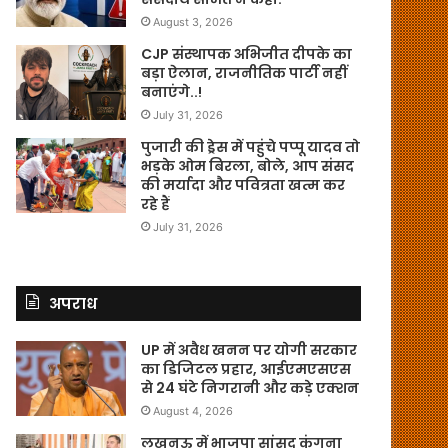
August 3, 2026
CJP संस्थापक अभिजीत दीपके का
बड़ा ऐलान, राजनीतिक पार्टी नहीं
बनाएंगे..!
July 31, 2026
पुजारी की ड्रेस में पहुंचे पप्पू यादव तो
भड़के ओम बिरला, बोले, आप संसद
की मर्यादा और पवित्रता खत्म कर
रहे हैं
July 31, 2026
अपराध
UP में अवैध खनन पर योगी सरकार
का डिजिटल प्रहार, आईएमएसएस
से 24 घंटे निगरानी और कड़े एक्शन
August 4, 2026
लखनऊ में भाजपा सांसद कंगना