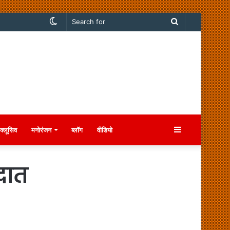
Switch
Search
skin
for
Sidebar
क्लूसिव
मनोरंजन
ब्लॉग
वीडियो
दात