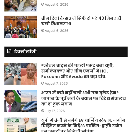
August 6, 2026
तीन दिनों के सत्र में सिर्फ दो घंटे 43 मिनट ही
चली विधानसभा.
August 6, 2026
टेक्नोलॉजी
ग्लोबल ब्रांड्स की पहली पसंद बना यूपी,
सेमीकंडक्टर और ग्रीन एनर्जी में HCL-
Foxconn और Avada का बड़ा दांव.
August 7, 2026
भारत में क्यों नहीं चली अभी तक बुलेट ट्रेन?
जापान के पूर्व मंत्री के बयान पर विदेश मंत्रालय
का दो टूक जवाब
July 17, 2026
यूपी में तेजी से बनेंगे EV चार्जिंग स्टेशन, जमीन
चिह्नित करने के निर्देश; पार्किंग-हाईवे समेत
इन जगहों पर मिलेगी सुविधा