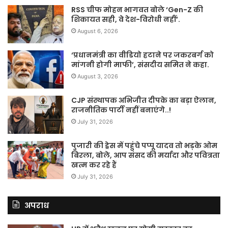
RSS चीफ मोहन भागवत बोले ‘Gen-Z की
शिकायत सही, वे देश-विरोधी नहीं’.
August 6, 2026
‘प्रधानमंत्री का वीडियो हटाने पर जकरबर्ग को
मांगनी होगी माफी’, संसदीय समित ने कहा.
August 3, 2026
CJP संस्थापक अभिजीत दीपके का बड़ा ऐलान,
राजनीतिक पार्टी नहीं बनाएंगे..!
July 31, 2026
पुजारी की ड्रेस में पहुंचे पप्पू यादव तो भड़के ओम
बिरला, बोले, आप संसद की मर्यादा और पवित्रता
खत्म कर रहे हैं
July 31, 2026
अपराध