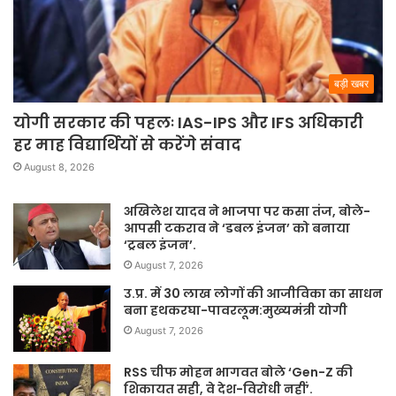
बड़ी खबर
योगी सरकार की पहलः IAS-IPS और IFS अधिकारी
हर माह विद्यार्थियों से करेंगे संवाद
August 8, 2026
अखिलेश यादव ने भाजपा पर कसा तंज, बोले-
आपसी टकराव ने ‘डबल इंजन’ को बनाया
‘ट्रबल इंजन’.
August 7, 2026
उ.प्र. में 30 लाख लोगों की आजीविका का साधन
बना हथकरघा-पावरलूम:मुख्यमंत्री योगी
August 7, 2026
RSS चीफ मोहन भागवत बोले ‘Gen-Z की
शिकायत सही, वे देश-विरोधी नहीं’.