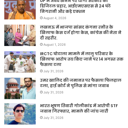
UP में अवैध खनन पर योगी सरकार का
डिजिटल प्रहार, आईएमएसएस से 24 घंटे
निगरानी और कड़े एक्शन
August 4, 2026
लखनऊ में भाजपा सांसद कंगना रनौत के
खिलाफ केस दर्ज होगा केस, कांग्रेस की नेता ने
दी तहरीर.
August 1, 2026
IRCTC घोटाला मामले में लालू परिवार के
खिलाफ आरोप तय किए जाने पर 14 अगस्त तक
फैसला टला
July 31, 2026
उमर खालिद की जमानत पर फैसला फिलहाल
टला, हाई कोर्ट ने पुलिस से मांगा जवाब
July 31, 2026
भारत भूषण तिवारी गोलीकांड में आरोपी STF
जवान गिरफ्तार, मामले की जांच जारी
July 31, 2026