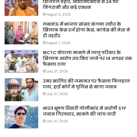
डिजिटल प्रहार, आईएमएसएस से 24 घंटे
निगरानी और कड़े एक्शन
August 4, 2026
लखनऊ में भाजपा सांसद कंगना रनौत के
खिलाफ केस दर्ज होगा केस, कांग्रेस की नेता ने
दी तहरीर.
August 1, 2026
IRCTC घोटाला मामले में लालू परिवार के
खिलाफ आरोप तय किए जाने पर 14 अगस्त तक
फैसला टला
July 31, 2026
उमर खालिद की जमानत पर फैसला फिलहाल
टला, हाई कोर्ट ने पुलिस से मांगा जवाब
July 31, 2026
भारत भूषण तिवारी गोलीकांड में आरोपी STF
जवान गिरफ्तार, मामले की जांच जारी
July 31, 2026