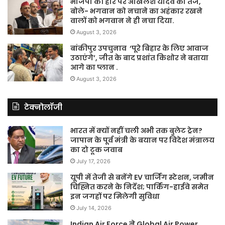
भाजपा की हार पर अखिलेश यादव का तंज,
बोले- भगवान को नचाने का अहंकार रखने
वालों को भगवान ने ही नचा दिया.
August 3, 2026
बांकीपुर उपचुनाव ‘पूरे बिहार के लिए आवाज
उठाएंगे’, जीत के बाद प्रशांत किशोर ने बताया
आगे का प्लान .
August 3, 2026
टेक्नोलॉजी
भारत में क्यों नहीं चली अभी तक बुलेट ट्रेन?
जापान के पूर्व मंत्री के बयान पर विदेश मंत्रालय
का दो टूक जवाब
July 17, 2026
यूपी में तेजी से बनेंगे EV चार्जिंग स्टेशन, जमीन
चिह्नित करने के निर्देश; पार्किंग-हाईवे समेत
इन जगहों पर मिलेगी सुविधा
July 14, 2026
Indian Air Force ने Global Air Power