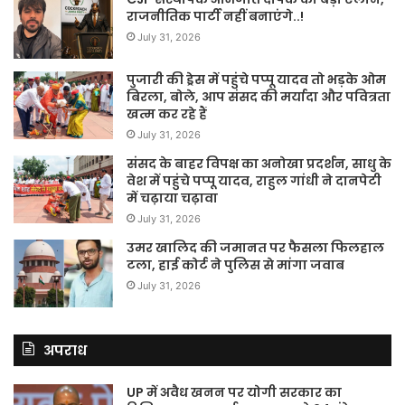
राजनीतिक पार्टी नहीं बनाएंगे..!
July 31, 2026
पुजारी की ड्रेस में पहुंचे पप्पू यादव तो भड़के ओम
बिरला, बोले, आप संसद की मर्यादा और पवित्रता
खत्म कर रहे हैं
July 31, 2026
संसद के बाहर विपक्ष का अनोखा प्रदर्शन, साधु के
वेश में पहुंचे पप्पू यादव, राहुल गांधी ने दानपेटी
में चढ़ाया चढ़ावा
July 31, 2026
उमर खालिद की जमानत पर फैसला फिलहाल
टला, हाई कोर्ट ने पुलिस से मांगा जवाब
July 31, 2026
अपराध
UP में अवैध खनन पर योगी सरकार का