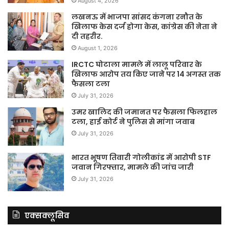
August 4, 2026
लखनऊ में भाजपा सांसद कंगना रनौत के
खिलाफ केस दर्ज होगा केस, कांग्रेस की नेता ने
दी तहरीर.
August 1, 2026
IRCTC घोटाला मामले में लालू परिवार के
खिलाफ आरोप तय किए जाने पर 14 अगस्त तक
फैसला टला
July 31, 2026
उमर खालिद की जमानत पर फैसला फिलहाल
टला, हाई कोर्ट ने पुलिस से मांगा जवाब
July 31, 2026
भारत भूषण तिवारी गोलीकांड में आरोपी STF
जवान गिरफ्तार, मामले की जांच जारी
July 31, 2026
एक्सक्लूसिव