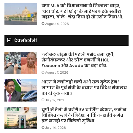
सपा MLA को विधानसभा से निकाला बाहर,
‘चंदा चोर, गद्दी छोड़’ के नारे पर भड़के सतीश
महाना, बोले- चंदा दिया हो तो रसीद दिखाओ.
August 4, 2026
टेक्नोलॉजी
ग्लोबल ब्रांड्स की पहली पसंद बना यूपी,
सेमीकंडक्टर और ग्रीन एनर्जी में HCL-
Foxconn और Avada का बड़ा दांव.
August 7, 2026
भारत में क्यों नहीं चली अभी तक बुलेट ट्रेन?
जापान के पूर्व मंत्री के बयान पर विदेश मंत्रालय
का दो टूक जवाब
July 17, 2026
यूपी में तेजी से बनेंगे EV चार्जिंग स्टेशन, जमीन
चिह्नित करने के निर्देश; पार्किंग-हाईवे समेत
इन जगहों पर मिलेगी सुविधा
July 14, 2026