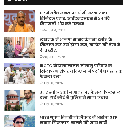
UP में अवैध खनन पर योगी सरकार का
डिजिटल प्रहार, आईएमएसएस से 24 घंटे
निगरानी और कड़े एक्शन
August 4, 2026
लखनऊ में भाजपा सांसद कंगना रनौत के
खिलाफ केस दर्ज होगा केस, कांग्रेस की नेता ने
दी तहरीर.
August 1, 2026
IRCTC घोटाला मामले में लालू परिवार के
खिलाफ आरोप तय किए जाने पर 14 अगस्त तक
फैसला टला
July 31, 2026
उमर खालिद की जमानत पर फैसला फिलहाल
टला, हाई कोर्ट ने पुलिस से मांगा जवाब
July 31, 2026
भारत भूषण तिवारी गोलीकांड में आरोपी STF
जवान गिरफ्तार, मामले की जांच जारी