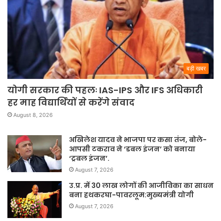
बड़ी खबर
योगी सरकार की पहलः IAS-IPS और IFS अधिकारी
हर माह विद्यार्थियों से करेंगे संवाद
August 8, 2026
अखिलेश यादव ने भाजपा पर कसा तंज, बोले-
आपसी टकराव ने ‘डबल इंजन’ को बनाया
‘ट्रबल इंजन’.
August 7, 2026
उ.प्र. में 30 लाख लोगों की आजीविका का साधन
बना हथकरघा-पावरलूम:मुख्यमंत्री योगी
August 7, 2026