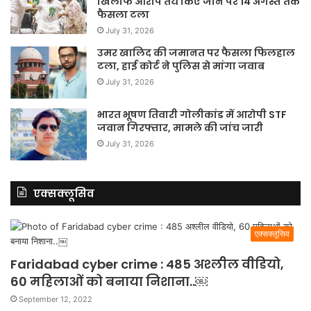
खिलाफ आरोप तय किए जाने पर 14 अगस्त तक
फैसला टला
July 31, 2026
उमर खालिद की जमानत पर फैसला फिलहाल
टला, हाई कोर्ट ने पुलिस से मांगा जवाब
July 31, 2026
भारत भूषण तिवारी गोलीकांड में आरोपी STF
जवान गिरफ्तार, मामले की जांच जारी
July 31, 2026
एक्सक्लूसिव
एक्सक्लूसिव
Faridabad cyber crime : 485 अश्लील वीडियो,
60 महिलाओं को बनाया निशाना..￼
September 12, 2022