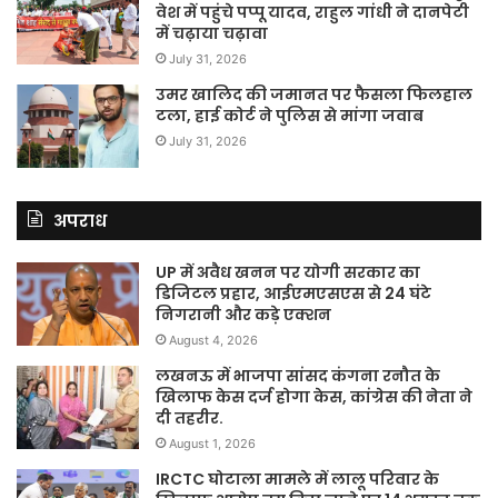
वेश में पहुंचे पप्पू यादव, राहुल गांधी ने दानपेटी
में चढ़ाया चढ़ावा
July 31, 2026
उमर खालिद की जमानत पर फैसला फिलहाल
टला, हाई कोर्ट ने पुलिस से मांगा जवाब
July 31, 2026
अपराध
UP में अवैध खनन पर योगी सरकार का
डिजिटल प्रहार, आईएमएसएस से 24 घंटे
निगरानी और कड़े एक्शन
August 4, 2026
लखनऊ में भाजपा सांसद कंगना रनौत के
खिलाफ केस दर्ज होगा केस, कांग्रेस की नेता ने
दी तहरीर.
August 1, 2026
IRCTC घोटाला मामले में लालू परिवार के