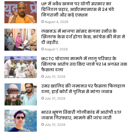
UP में अवैध खनन पर योगी सरकार का
डिजिटल प्रहार, आईएमएसएस से 24 घंटे
निगरानी और कड़े एक्शन
August 4, 2026
लखनऊ में भाजपा सांसद कंगना रनौत के
खिलाफ केस दर्ज होगा केस, कांग्रेस की नेता ने
दी तहरीर.
August 1, 2026
IRCTC घोटाला मामले में लालू परिवार के
खिलाफ आरोप तय किए जाने पर 14 अगस्त तक
फैसला टला
July 31, 2026
उमर खालिद की जमानत पर फैसला फिलहाल
टला, हाई कोर्ट ने पुलिस से मांगा जवाब
July 31, 2026
भारत भूषण तिवारी गोलीकांड में आरोपी STF
जवान गिरफ्तार, मामले की जांच जारी
July 31, 2026