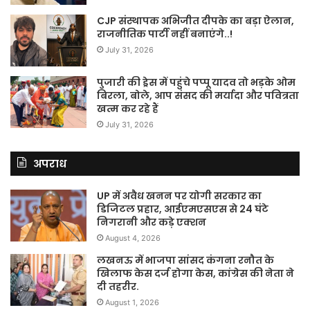
CJP संस्थापक अभिजीत दीपके का बड़ा ऐलान,
राजनीतिक पार्टी नहीं बनाएंगे..!
July 31, 2026
पुजारी की ड्रेस में पहुंचे पप्पू यादव तो भड़के ओम
बिरला, बोले, आप संसद की मर्यादा और पवित्रता
खत्म कर रहे हैं
July 31, 2026
अपराध
UP में अवैध खनन पर योगी सरकार का
डिजिटल प्रहार, आईएमएसएस से 24 घंटे
निगरानी और कड़े एक्शन
August 4, 2026
लखनऊ में भाजपा सांसद कंगना रनौत के
खिलाफ केस दर्ज होगा केस, कांग्रेस की नेता ने
दी तहरीर.
August 1, 2026