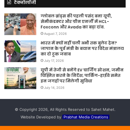
टेक्नोलॉजी
ग्लोबल ब्रांड्स की पहली पसंद बना यूपी,
सेमीकंडक्टर और ग्रीन एनर्जी में HCL-
Foxconn और Avada का बड़ा दांव.
August 7, 2026
भारत में क्यों नहीं चली अभी तक बुलेट ट्रेन?
जापान के पूर्व मंत्री के बयान पर विदेश मंत्रालय
का दो टूक जवाब
July 17, 2026
यूपी में तेजी से बनेंगे EV चार्जिंग स्टेशन, जमीन
चिह्नित करने के निर्देश; पार्किंग-हाईवे समेत
इन जगहों पर मिलेगी सुविधा
July 14, 2026
© Copyright 2026, All Rights Reserved to Sahet Mahet.
Website Developed by
Prabhat Media Creations