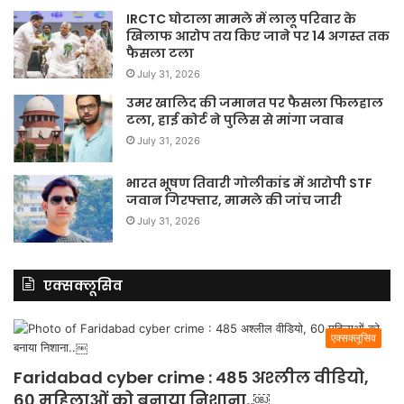
IRCTC घोटाला मामले में लालू परिवार के
खिलाफ आरोप तय किए जाने पर 14 अगस्त तक
फैसला टला
July 31, 2026
उमर खालिद की जमानत पर फैसला फिलहाल
टला, हाई कोर्ट ने पुलिस से मांगा जवाब
July 31, 2026
भारत भूषण तिवारी गोलीकांड में आरोपी STF
जवान गिरफ्तार, मामले की जांच जारी
July 31, 2026
एक्सक्लूसिव
एक्सक्लूसिव
Faridabad cyber crime : 485 अश्लील वीडियो,
60 महिलाओं को बनाया निशाना..￼