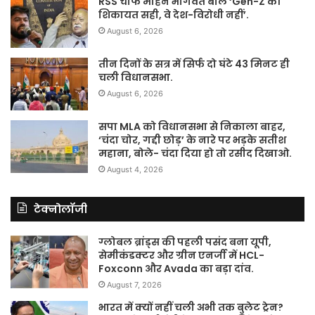
RSS चीफ मोहन भागवत बोले ‘Gen-Z की
शिकायत सही, वे देश-विरोधी नहीं’.
August 6, 2026
तीन दिनों के सत्र में सिर्फ दो घंटे 43 मिनट ही
चली विधानसभा.
August 6, 2026
सपा MLA को विधानसभा से निकाला बाहर,
‘चंदा चोर, गद्दी छोड़’ के नारे पर भड़के सतीश
महाना, बोले- चंदा दिया हो तो रसीद दिखाओ.
August 4, 2026
टेक्नोलॉजी
ग्लोबल ब्रांड्स की पहली पसंद बना यूपी,
सेमीकंडक्टर और ग्रीन एनर्जी में HCL-
Foxconn और Avada का बड़ा दांव.
August 7, 2026
भारत में क्यों नहीं चली अभी तक बुलेट ट्रेन?