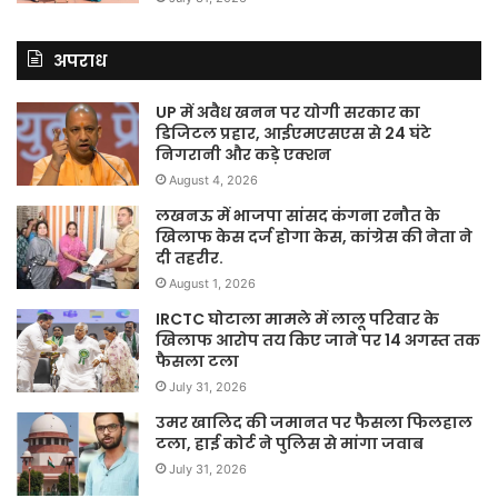
अपराध
UP में अवैध खनन पर योगी सरकार का
डिजिटल प्रहार, आईएमएसएस से 24 घंटे
निगरानी और कड़े एक्शन
August 4, 2026
लखनऊ में भाजपा सांसद कंगना रनौत के
खिलाफ केस दर्ज होगा केस, कांग्रेस की नेता ने
दी तहरीर.
August 1, 2026
IRCTC घोटाला मामले में लालू परिवार के
खिलाफ आरोप तय किए जाने पर 14 अगस्त तक
फैसला टला
July 31, 2026
उमर खालिद की जमानत पर फैसला फिलहाल
टला, हाई कोर्ट ने पुलिस से मांगा जवाब
July 31, 2026