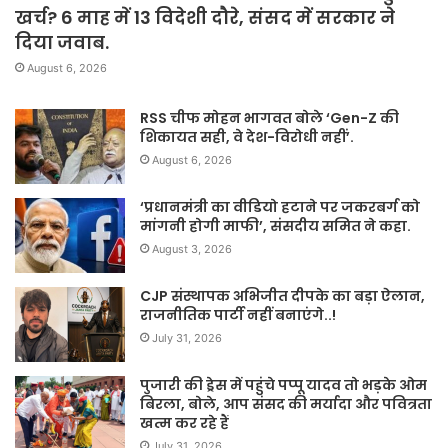
खर्च? 6 माह में 13 विदेशी दौरे, संसद में सरकार ने
दिया जवाब.
August 6, 2026
RSS चीफ मोहन भागवत बोले ‘Gen-Z की
शिकायत सही, वे देश-विरोधी नहीं’.
August 6, 2026
‘प्रधानमंत्री का वीडियो हटाने पर जकरबर्ग को
मांगनी होगी माफी’, संसदीय समित ने कहा.
August 3, 2026
CJP संस्थापक अभिजीत दीपके का बड़ा ऐलान,
राजनीतिक पार्टी नहीं बनाएंगे..!
July 31, 2026
पुजारी की ड्रेस में पहुंचे पप्पू यादव तो भड़के ओम
बिरला, बोले, आप संसद की मर्यादा और पवित्रता
खत्म कर रहे हैं
July 31, 2026