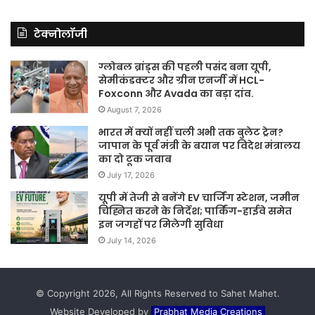
टेक्नोलॉजी
ग्लोबल ब्रांड्स की पहली पसंद बना यूपी,
सेमीकंडक्टर और ग्रीन एनर्जी में HCL-
Foxconn और Avada का बड़ा दांव.
August 7, 2026
भारत में क्यों नहीं चली अभी तक बुलेट ट्रेन?
जापान के पूर्व मंत्री के बयान पर विदेश मंत्रालय
का दो टूक जवाब
July 17, 2026
यूपी में तेजी से बनेंगे EV चार्जिंग स्टेशन, जमीन
चिह्नित करने के निर्देश; पार्किंग-हाईवे समेत
इन जगहों पर मिलेगी सुविधा
July 14, 2026
© Copyright 2026, All Rights Reserved to Sahet Mahet.
Website Developed by
Prabhat Media Creations