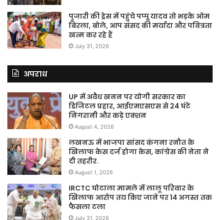
पुजारी की ड्रेस में पहुंचे पप्पू यादव तो भड़के ओम
बिरला, बोले, आप संसद की मर्यादा और पवित्रता
खत्म कर रहे हैं
July 31, 2026
अपराध
UP में अवैध खनन पर योगी सरकार का
डिजिटल प्रहार, आईएमएसएस से 24 घंटे
निगरानी और कड़े एक्शन
August 4, 2026
लखनऊ में भाजपा सांसद कंगना रनौत के
खिलाफ केस दर्ज होगा केस, कांग्रेस की नेता ने
दी तहरीर.
August 1, 2026
IRCTC घोटाला मामले में लालू परिवार के
खिलाफ आरोप तय किए जाने पर 14 अगस्त तक
फैसला टला
July 31, 2026