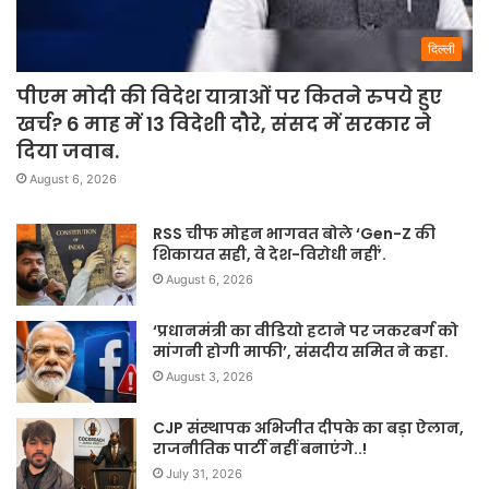
दिल्ली
पीएम मोदी की विदेश यात्राओं पर कितने रुपये हुए
खर्च? 6 माह में 13 विदेशी दौरे, संसद में सरकार ने
दिया जवाब.
August 6, 2026
RSS चीफ मोहन भागवत बोले ‘Gen-Z की
शिकायत सही, वे देश-विरोधी नहीं’.
August 6, 2026
‘प्रधानमंत्री का वीडियो हटाने पर जकरबर्ग को
मांगनी होगी माफी’, संसदीय समित ने कहा.
August 3, 2026
CJP संस्थापक अभिजीत दीपके का बड़ा ऐलान,
राजनीतिक पार्टी नहीं बनाएंगे..!
July 31, 2026