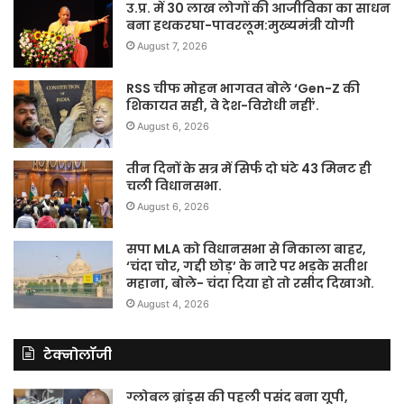
उ.प्र. में 30 लाख लोगों की आजीविका का साधन
बना हथकरघा-पावरलूम:मुख्यमंत्री योगी
August 7, 2026
RSS चीफ मोहन भागवत बोले ‘Gen-Z की
शिकायत सही, वे देश-विरोधी नहीं’.
August 6, 2026
तीन दिनों के सत्र में सिर्फ दो घंटे 43 मिनट ही
चली विधानसभा.
August 6, 2026
सपा MLA को विधानसभा से निकाला बाहर,
‘चंदा चोर, गद्दी छोड़’ के नारे पर भड़के सतीश
महाना, बोले- चंदा दिया हो तो रसीद दिखाओ.
August 4, 2026
टेक्नोलॉजी
ग्लोबल ब्रांड्स की पहली पसंद बना यूपी,