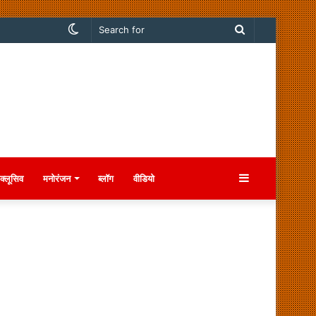
Switch
Search
skin
for
Sidebar
क्लूसिव
मनोरंजन
ब्लॉग
वीडियो