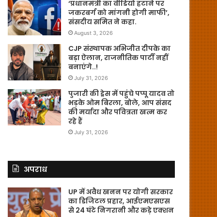
‘प्रधानमंत्री का वीडियो हटाने पर
जकरबर्ग को मांगनी होगी माफी’,
संसदीय समित ने कहा.
August 3, 2026
CJP संस्थापक अभिजीत दीपके का
बड़ा ऐलान, राजनीतिक पार्टी नहीं
बनाएंगे..!
July 31, 2026
पुजारी की ड्रेस में पहुंचे पप्पू यादव तो
भड़के ओम बिरला, बोले, आप संसद
की मर्यादा और पवित्रता खत्म कर
रहे हैं
July 31, 2026
अपराध
UP में अवैध खनन पर योगी सरकार
का डिजिटल प्रहार, आईएमएसएस
से 24 घंटे निगरानी और कड़े एक्शन