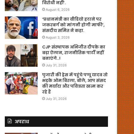
विरोधी नहीं’.
August 6, 2026
‘प्रधानमंत्री का वीडियो हटाने पर
जकरबर्ग को मांगनी होगी माफी’,
संसदीय समित ने कहा.
August 3, 2026
CJP संस्थापक अभिजीत दीपके का
बड़ा ऐलान, राजनीतिक पार्टी नहीं
बनाएंगे..!
July 31, 2026
पुजारी की ड्रेस में पहुंचे पप्पू यादव तो
भड़के ओम बिरला, बोले, आप संसद
की मर्यादा और पवित्रता खत्म कर
रहे हैं
July 31, 2026
अपराध