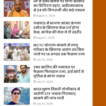
UP में अवैध खनन पर योगी सरकार
का डिजिटल प्रहार, आईएमएसएस
से 24 घंटे निगरानी और कड़े एक्शन
August 4, 2026
लखनऊ में भाजपा सांसद कंगना
रनौत के खिलाफ केस दर्ज होगा
केस, कांग्रेस की नेता ने दी तहरीर.
August 1, 2026
IRCTC घोटाला मामले में लालू
परिवार के खिलाफ आरोप तय किए
जाने पर 14 अगस्त तक फैसला टला
July 31, 2026
उमर खालिद की जमानत पर
फैसला फिलहाल टला, हाई कोर्ट ने
पुलिस से मांगा जवाब
July 31, 2026
भारत भूषण तिवारी गोलीकांड में
आरोपी STF जवान गिरफ्तार,
मामले की जांच जारी
July 31, 2026