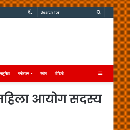
Switch
Search
skin
for
Sidebar
क्लूसिव
मनोरंजन
ब्लॉग
वीडियो
गी,महिला आयोग सदस्य