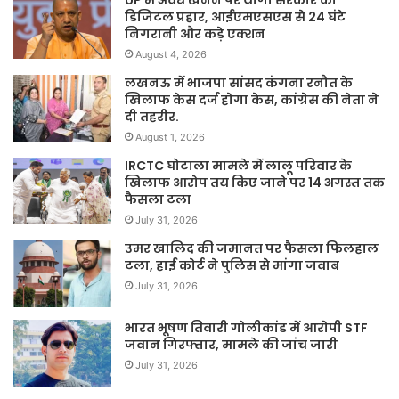
UP में अवैध खनन पर योगी सरकार का
डिजिटल प्रहार, आईएमएसएस से 24 घंटे
निगरानी और कड़े एक्शन
August 4, 2026
लखनऊ में भाजपा सांसद कंगना रनौत के
खिलाफ केस दर्ज होगा केस, कांग्रेस की नेता ने
दी तहरीर.
August 1, 2026
IRCTC घोटाला मामले में लालू परिवार के
खिलाफ आरोप तय किए जाने पर 14 अगस्त तक
फैसला टला
July 31, 2026
उमर खालिद की जमानत पर फैसला फिलहाल
टला, हाई कोर्ट ने पुलिस से मांगा जवाब
July 31, 2026
भारत भूषण तिवारी गोलीकांड में आरोपी STF
जवान गिरफ्तार, मामले की जांच जारी
July 31, 2026