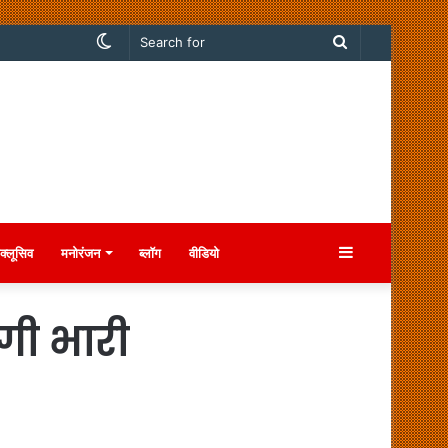
Switch
Search
skin
for
Sidebar
क्लूसिव
मनोरंजन
ब्लॉग
वीडियो
गी भारी