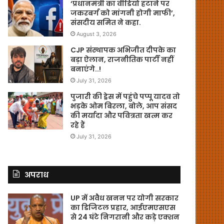
‘प्रधानमंत्री का वीडियो हटाने पर
जकरबर्ग को मांगनी होगी माफी’,
संसदीय समित ने कहा.
August 3, 2026
CJP संस्थापक अभिजीत दीपके का
बड़ा ऐलान, राजनीतिक पार्टी नहीं
बनाएंगे..!
July 31, 2026
पुजारी की ड्रेस में पहुंचे पप्पू यादव तो
भड़के ओम बिरला, बोले, आप संसद
की मर्यादा और पवित्रता खत्म कर
रहे हैं
July 31, 2026
अपराध
UP में अवैध खनन पर योगी सरकार
का डिजिटल प्रहार, आईएमएसएस
से 24 घंटे निगरानी और कड़े एक्शन