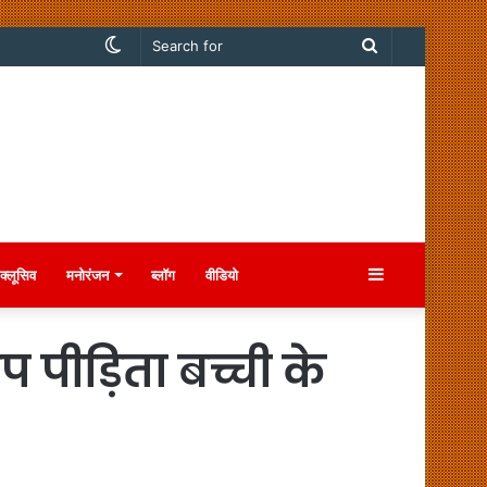
Switch
Search
skin
for
Sidebar
क्लूसिव
मनोरंजन
ब्लॉग
वीडियो
पीड़िता बच्ची के