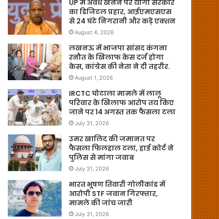
UP में अवैध खनन पर योगी सरकार
का डिजिटल प्रहार, आईएमएसएस
से 24 घंटे निगरानी और कड़े एक्शन
August 4, 2026
लखनऊ में भाजपा सांसद कंगना
रनौत के खिलाफ केस दर्ज होगा
केस, कांग्रेस की नेता ने दी तहरीर.
August 1, 2026
IRCTC घोटाला मामले में लालू
परिवार के खिलाफ आरोप तय किए
जाने पर 14 अगस्त तक फैसला टला
July 31, 2026
उमर खालिद की जमानत पर
फैसला फिलहाल टला, हाई कोर्ट ने
पुलिस से मांगा जवाब
July 31, 2026
भारत भूषण तिवारी गोलीकांड में
आरोपी STF जवान गिरफ्तार,
मामले की जांच जारी
July 31, 2026