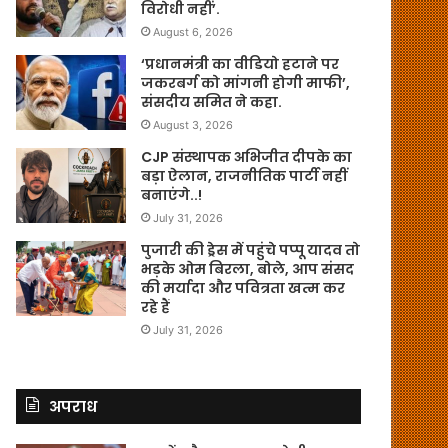
विरोधी नहीं’.
August 6, 2026
‘प्रधानमंत्री का वीडियो हटाने पर
जकरबर्ग को मांगनी होगी माफी’,
संसदीय समित ने कहा.
August 3, 2026
CJP संस्थापक अभिजीत दीपके का
बड़ा ऐलान, राजनीतिक पार्टी नहीं
बनाएंगे..!
July 31, 2026
पुजारी की ड्रेस में पहुंचे पप्पू यादव तो
भड़के ओम बिरला, बोले, आप संसद
की मर्यादा और पवित्रता खत्म कर
रहे हैं
July 31, 2026
अपराध