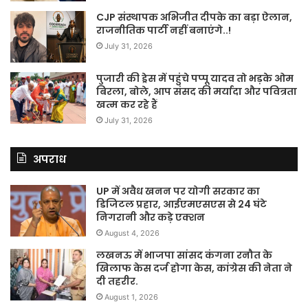
CJP संस्थापक अभिजीत दीपके का बड़ा ऐलान,
राजनीतिक पार्टी नहीं बनाएंगे..!
July 31, 2026
पुजारी की ड्रेस में पहुंचे पप्पू यादव तो भड़के ओम
बिरला, बोले, आप संसद की मर्यादा और पवित्रता
खत्म कर रहे हैं
July 31, 2026
अपराध
UP में अवैध खनन पर योगी सरकार का
डिजिटल प्रहार, आईएमएसएस से 24 घंटे
निगरानी और कड़े एक्शन
August 4, 2026
लखनऊ में भाजपा सांसद कंगना रनौत के
खिलाफ केस दर्ज होगा केस, कांग्रेस की नेता ने
दी तहरीर.
August 1, 2026