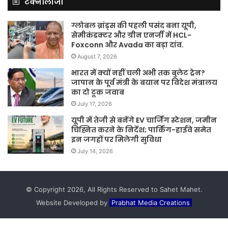
टेक्नोलॉजी
ग्लोबल ब्रांड्स की पहली पसंद बना यूपी,
सेमीकंडक्टर और ग्रीन एनर्जी में HCL-
Foxconn और Avada का बड़ा दांव.
August 7, 2026
भारत में क्यों नहीं चली अभी तक बुलेट ट्रेन?
जापान के पूर्व मंत्री के बयान पर विदेश मंत्रालय
का दो टूक जवाब
July 17, 2026
यूपी में तेजी से बनेंगे EV चार्जिंग स्टेशन, जमीन
चिह्नित करने के निर्देश; पार्किंग-हाईवे समेत
इन जगहों पर मिलेगी सुविधा
July 14, 2026
© Copyright 2026, All Rights Reserved to Sahet Mahet.
Website Developed by
Prabhat Media Creations