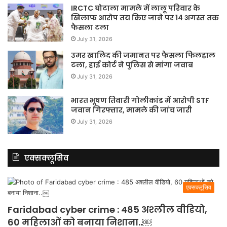
IRCTC घोटाला मामले में लालू परिवार के
खिलाफ आरोप तय किए जाने पर 14 अगस्त तक
फैसला टला
July 31, 2026
उमर खालिद की जमानत पर फैसला फिलहाल
टला, हाई कोर्ट ने पुलिस से मांगा जवाब
July 31, 2026
भारत भूषण तिवारी गोलीकांड में आरोपी STF
जवान गिरफ्तार, मामले की जांच जारी
July 31, 2026
एक्सक्लूसिव
एक्सक्लूसिव
Faridabad cyber crime : 485 अश्लील वीडियो,
60 महिलाओं को बनाया निशाना..￼