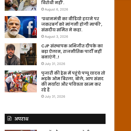
विरोधी नहीं’.
August 6, 2026
‘प्रधानमंत्री का वीडियो हटाने पर
जकरबर्ग को मांगनी होगी माफी’,
संसदीय समित ने कहा.
August 3, 2026
CJP संस्थापक अभिजीत दीपके का
बड़ा ऐलान, राजनीतिक पार्टी नहीं
बनाएंगे..!
July 31, 2026
पुजारी की ड्रेस में पहुंचे पप्पू यादव तो
भड़के ओम बिरला, बोले, आप संसद
की मर्यादा और पवित्रता खत्म कर
रहे हैं
July 31, 2026
अपराध