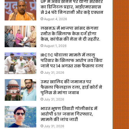
UP में अवैध खनन पर योगी सरकार
का डिजिटल प्रहार, आईएमएसएस
से 24 घंटे निगरानी और कड़े एक्शन
August 4, 2026
लखनऊ में भाजपा सांसद कंगना
रनौत के खिलाफ केस दर्ज होगा
केस, कांग्रेस की नेता ने दी तहरीर.
August 1, 2026
IRCTC घोटाला मामले में लालू
परिवार के खिलाफ आरोप तय किए
जाने पर 14 अगस्त तक फैसला टला
July 31, 2026
उमर खालिद की जमानत पर
फैसला फिलहाल टला, हाई कोर्ट ने
पुलिस से मांगा जवाब
July 31, 2026
भारत भूषण तिवारी गोलीकांड में
आरोपी STF जवान गिरफ्तार,
मामले की जांच जारी
July 31, 2026