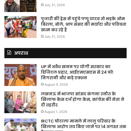
July 31, 2026
पुजारी की ड्रेस में पहुंचे पप्पू यादव तो भड़के ओम
बिरला, बोले, आप संसद की मर्यादा और पवित्रता
खत्म कर रहे हैं
July 31, 2026
अपराध
UP में अवैध खनन पर योगी सरकार का
डिजिटल प्रहार, आईएमएसएस से 24 घंटे
निगरानी और कड़े एक्शन
August 4, 2026
लखनऊ में भाजपा सांसद कंगना रनौत के
खिलाफ केस दर्ज होगा केस, कांग्रेस की नेता ने
दी तहरीर.
August 1, 2026
IRCTC घोटाला मामले में लालू परिवार के
खिलाफ आरोप तय किए जाने पर 14 अगस्त तक