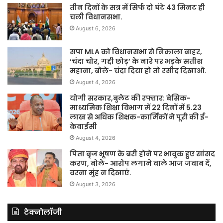
तीन दिनों के सत्र में सिर्फ दो घंटे 43 मिनट ही
चली विधानसभा.
August 6, 2026
सपा MLA को विधानसभा से निकाला बाहर,
‘चंदा चोर, गद्दी छोड़’ के नारे पर भड़के सतीश
महाना, बोले- चंदा दिया हो तो रसीद दिखाओ.
August 4, 2026
योगी सरकार,बुलेट की रफ्तार: बेसिक-
माध्यमिक शिक्षा विभाग में 22 दिनों में 5.23
लाख से अधिक शिक्षक-कार्मिकों ने पूरी की ई-
केवाईसी
August 4, 2026
पिता बृज भूषण के बरी होने पर भावुक हुए सांसद
करण, बोले- आरोप लगाने वाले आज जवाब दें,
वरना मुंह न दिखाएं.
August 3, 2026
टेक्नोलॉजी