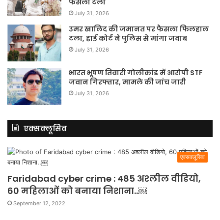
फैसला टला
July 31, 2026
उमर खालिद की जमानत पर फैसला फिलहाल
टला, हाई कोर्ट ने पुलिस से मांगा जवाब
July 31, 2026
भारत भूषण तिवारी गोलीकांड में आरोपी STF
जवान गिरफ्तार, मामले की जांच जारी
July 31, 2026
एक्सक्लूसिव
एक्सक्लूसिव
Faridabad cyber crime : 485 अश्लील वीडियो,
60 महिलाओं को बनाया निशाना..￼
September 12, 2022