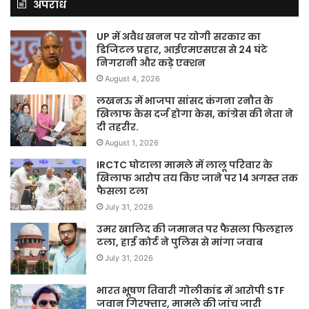
अपराध
UP में अवैध खनन पर योगी सरकार का
डिजिटल प्रहार, आईएमएसएस से 24 घंटे
निगरानी और कड़े एक्शन
August 4, 2026
लखनऊ में भाजपा सांसद कंगना रनौत के
खिलाफ केस दर्ज होगा केस, कांग्रेस की नेता ने
दी तहरीर.
August 1, 2026
IRCTC घोटाला मामले में लालू परिवार के
खिलाफ आरोप तय किए जाने पर 14 अगस्त तक
फैसला टला
July 31, 2026
उमर खालिद की जमानत पर फैसला फिलहाल
टला, हाई कोर्ट ने पुलिस से मांगा जवाब
July 31, 2026
भारत भूषण तिवारी गोलीकांड में आरोपी STF
जवान गिरफ्तार, मामले की जांच जारी