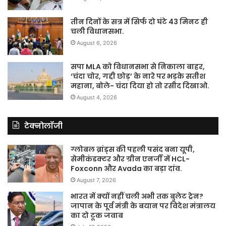
तीन दिनों के सत्र में सिर्फ दो घंटे 43 मिनट ही
चली विधानसभा.
August 6, 2026
सपा MLA को विधानसभा से निकाला बाहर,
‘चंदा चोर, गद्दी छोड़’ के नारे पर भड़के सतीश
महाना, बोले- चंदा दिया हो तो रसीद दिखाओ.
August 4, 2026
टेक्नोलॉजी
ग्लोबल ब्रांड्स की पहली पसंद बना यूपी,
सेमीकंडक्टर और ग्रीन एनर्जी में HCL-
Foxconn और Avada का बड़ा दांव.
August 7, 2026
भारत में क्यों नहीं चली अभी तक बुलेट ट्रेन?
जापान के पूर्व मंत्री के बयान पर विदेश मंत्रालय
का दो टूक जवाब