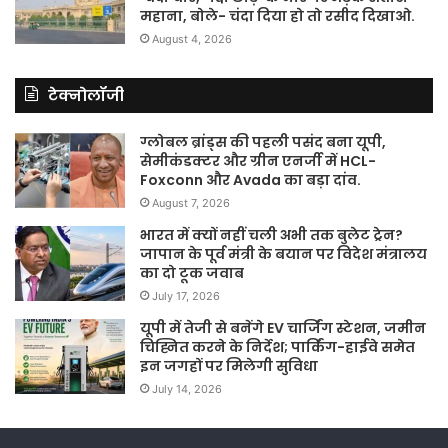
महाना, बोले- चंदा दिया हो तो रसीद दिखाओ.
August 4, 2026
टेक्नोलॉजी
ग्लोबल ब्रांड्स की पहली पसंद बना यूपी,
सेमीकंडक्टर और ग्रीन एनर्जी में HCL-
Foxconn और Avada का बड़ा दांव.
August 7, 2026
भारत में क्यों नहीं चली अभी तक बुलेट ट्रेन?
जापान के पूर्व मंत्री के बयान पर विदेश मंत्रालय
का दो टूक जवाब
July 17, 2026
यूपी में तेजी से बनेंगे EV चार्जिंग स्टेशन, जमीन
चिह्नित करने के निर्देश; पार्किंग-हाईवे समेत
इन जगहों पर मिलेगी सुविधा
July 14, 2026