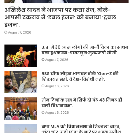
अखिलेश यादव ने भाजपा पर कसा तंज, बोले-
आपसी टकराव ने ‘डबल इंजन’ को बनाया ‘ट्रबल
इंजन’.
August 7, 2026
उ.प्र. में 30 लाख लोगों की आजीविका का साधन
बना हथकरघा-पावरलूम:मुख्यमंत्री योगी
August 7, 2026
RSS चीफ मोहन भागवत बोले ‘Gen-Z की
शिकायत सही, वे देश-विरोधी नहीं’.
August 6, 2026
तीन दिनों के सत्र में सिर्फ दो घंटे 43 मिनट ही
चली विधानसभा.
August 6, 2026
सपा MLA को विधानसभा से निकाला बाहर,
‘चंदा चोर, गद्दी छोड़’ के नारे पर भड़के सतीश