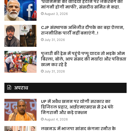
‘प्रधानमंत्री का वीडियो हटाने पर जकरबर्ग को
मांगनी होगी माफी’, संसदीय समित ने कहा.
August 3, 2026
CJP संस्थापक अभिजीत दीपके का बड़ा ऐलान,
राजनीतिक पार्टी नहीं बनाएंगे..!
July 31, 2026
पुजारी की ड्रेस में पहुंचे पप्पू यादव तो भड़के ओम
बिरला, बोले, आप संसद की मर्यादा और पवित्रता
खत्म कर रहे हैं
July 31, 2026
अपराध
UP में अवैध खनन पर योगी सरकार का
डिजिटल प्रहार, आईएमएसएस से 24 घंटे
निगरानी और कड़े एक्शन
August 4, 2026
लखनऊ में भाजपा सांसद कंगना रनौत के