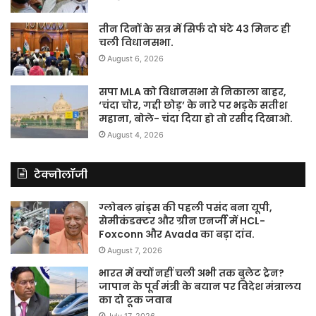
तीन दिनों के सत्र में सिर्फ दो घंटे 43 मिनट ही
चली विधानसभा.
August 6, 2026
सपा MLA को विधानसभा से निकाला बाहर,
‘चंदा चोर, गद्दी छोड़’ के नारे पर भड़के सतीश
महाना, बोले- चंदा दिया हो तो रसीद दिखाओ.
August 4, 2026
टेक्नोलॉजी
ग्लोबल ब्रांड्स की पहली पसंद बना यूपी,
सेमीकंडक्टर और ग्रीन एनर्जी में HCL-
Foxconn और Avada का बड़ा दांव.
August 7, 2026
भारत में क्यों नहीं चली अभी तक बुलेट ट्रेन?
जापान के पूर्व मंत्री के बयान पर विदेश मंत्रालय
का दो टूक जवाब