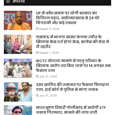
अपराध
UP में अवैध खनन पर योगी सरकार का
डिजिटल प्रहार, आईएमएसएस से 24 घंटे
निगरानी और कड़े एक्शन
August 4, 2026
लखनऊ में भाजपा सांसद कंगना रनौत के
खिलाफ केस दर्ज होगा केस, कांग्रेस की नेता ने
दी तहरीर.
August 1, 2026
IRCTC घोटाला मामले में लालू परिवार के
खिलाफ आरोप तय किए जाने पर 14 अगस्त तक
फैसला टला
July 31, 2026
उमर खालिद की जमानत पर फैसला फिलहाल
टला, हाई कोर्ट ने पुलिस से मांगा जवाब
July 31, 2026
भारत भूषण तिवारी गोलीकांड में आरोपी STF
जवान गिरफ्तार, मामले की जांच जारी