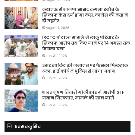
लखनऊ में भाजपा सांसद कंगना रनौत के
खिलाफ केस दर्ज होगा केस, कांग्रेस की नेता ने
दी तहरीर.
August 1, 2026
IRCTC घोटाला मामले में लालू परिवार के
खिलाफ आरोप तय किए जाने पर 14 अगस्त तक
फैसला टला
July 31, 2026
उमर खालिद की जमानत पर फैसला फिलहाल
टला, हाई कोर्ट ने पुलिस से मांगा जवाब
July 31, 2026
भारत भूषण तिवारी गोलीकांड में आरोपी STF
जवान गिरफ्तार, मामले की जांच जारी
July 31, 2026
एक्सक्लूसिव