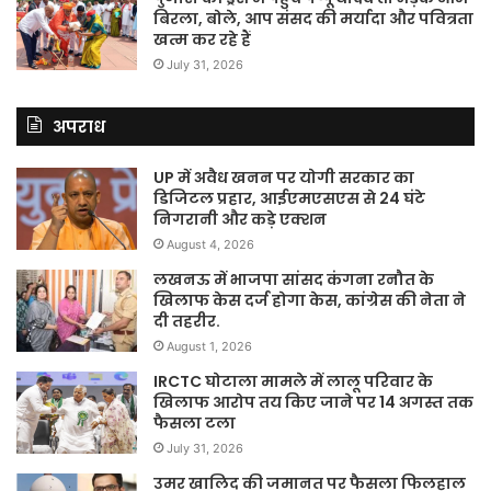
बिरला, बोले, आप संसद की मर्यादा और पवित्रता
खत्म कर रहे हैं
July 31, 2026
अपराध
UP में अवैध खनन पर योगी सरकार का
डिजिटल प्रहार, आईएमएसएस से 24 घंटे
निगरानी और कड़े एक्शन
August 4, 2026
लखनऊ में भाजपा सांसद कंगना रनौत के
खिलाफ केस दर्ज होगा केस, कांग्रेस की नेता ने
दी तहरीर.
August 1, 2026
IRCTC घोटाला मामले में लालू परिवार के
खिलाफ आरोप तय किए जाने पर 14 अगस्त तक
फैसला टला
July 31, 2026
उमर खालिद की जमानत पर फैसला फिलहाल