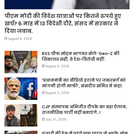
पीएम मोदी की विदेश यात्राओं पर कितने रुपये हुए
खर्च? 6 माह में 13 विदेशी दौरे, संसद में सरकार ने
दिया जवाब.
August 6, 2026
RSS चीफ मोहन भागवत बोले ‘Gen-Z की
शिकायत सही, वे देश-विरोधी नहीं’.
August 6, 2026
‘प्रधानमंत्री का वीडियो हटाने पर जकरबर्ग को
मांगनी होगी माफी’, संसदीय समित ने कहा.
August 3, 2026
CJP संस्थापक अभिजीत दीपके का बड़ा ऐलान,
राजनीतिक पार्टी नहीं बनाएंगे..!
July 31, 2026
पुजारी की ड्रेस में पहुंचे पप्पू यादव तो भड़के ओम