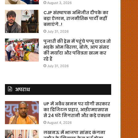
August 3, 2026
CJP संस्थापक अभिजीत दीपके का
बड़ा ऐलान, राजनीतिक पार्टी नहीं
बनाएंगे..!
July 31, 2026
पुजारी की ड्रेस में पहुंचे पप्पू यादव तो
भड़के ओम बिरला, बोले, आप संसद
की मर्यादा और पवित्रता खत्म कर
रहे हैं
July 31, 2026
अपराध
UP में अवैध खनन पर योगी सरकार
का डिजिटल प्रहार, आईएमएसएस
से 24 घंटे निगरानी और कड़े एक्शन
August 4, 2026
लखनऊ में भाजपा सांसद कंगना