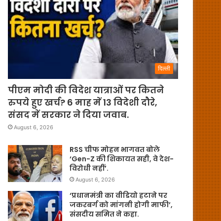
दिल्ली
पीएम मोदी की विदेश यात्राओं पर कितने
रुपये हुए खर्च? 6 माह में 13 विदेशी दौरे,
संसद में सरकार ने दिया जवाब.
August 6, 2026
RSS चीफ मोहन भागवत बोले
‘Gen-Z की शिकायत सही, वे देश-
विरोधी नहीं’.
August 6, 2026
‘प्रधानमंत्री का वीडियो हटाने पर
जकरबर्ग को मांगनी होगी माफी’,
संसदीय समित ने कहा.