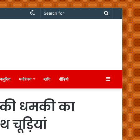
Switch
Search
skin
for
Sidebar
क्लूसिव
मनोरंजन
ब्लॉग
वीडियो
ने की धमकी का
थ चूड़ियां