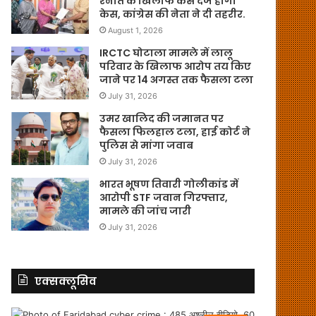
रनौत के खिलाफ केस दर्ज होगा
केस, कांग्रेस की नेता ने दी तहरीर.
August 1, 2026
IRCTC घोटाला मामले में लालू
परिवार के खिलाफ आरोप तय किए
जाने पर 14 अगस्त तक फैसला टला
July 31, 2026
उमर खालिद की जमानत पर
फैसला फिलहाल टला, हाई कोर्ट ने
पुलिस से मांगा जवाब
July 31, 2026
भारत भूषण तिवारी गोलीकांड में
आरोपी STF जवान गिरफ्तार,
मामले की जांच जारी
July 31, 2026
एक्सक्लूसिव