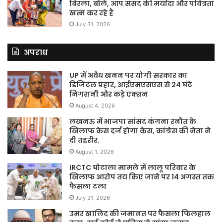
बिरला, बोले, आप संसद की मर्यादा और पवित्रता
खत्म कर रहे हैं
July 31, 2026
अपराध
UP में अवैध खनन पर योगी सरकार का
डिजिटल प्रहार, आईएमएसएस से 24 घंटे
निगरानी और कड़े एक्शन
August 4, 2026
लखनऊ में भाजपा सांसद कंगना रनौत के
खिलाफ केस दर्ज होगा केस, कांग्रेस की नेता ने
दी तहरीर.
August 1, 2026
IRCTC घोटाला मामले में लालू परिवार के
खिलाफ आरोप तय किए जाने पर 14 अगस्त तक
फैसला टला
July 31, 2026
उमर खालिद की जमानत पर फैसला फिलहाल