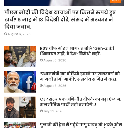
पीएम मोदी की विदेश यात्राओं पर कितने रुपये हुए
खर्च? 6 माह में 13 विदेशी दौरे, संसद में सरकार ने
दिया जवाब.
August 6, 2026
RSS चीफ मोहन भागवत बोले ‘Gen-Z की
शिकायत सही, वे देश-विरोधी नहीं’.
August 6, 2026
‘प्रधानमंत्री का वीडियो हटाने पर जकरबर्ग को
मांगनी होगी माफी’, संसदीय समित ने कहा.
August 3, 2026
CJP संस्थापक अभिजीत दीपके का बड़ा ऐलान,
राजनीतिक पार्टी नहीं बनाएंगे..!
July 31, 2026
पुजारी की ड्रेस में पहुंचे पप्पू यादव तो भड़के ओम