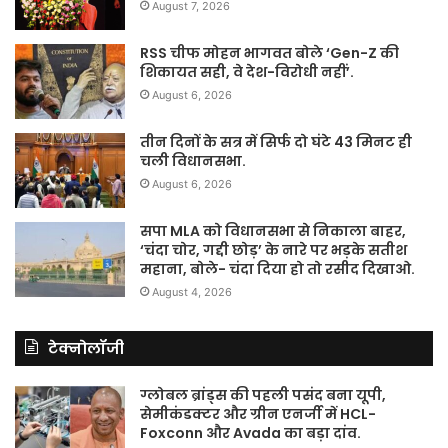
August 7, 2026
RSS चीफ मोहन भागवत बोले ‘Gen-Z की
शिकायत सही, वे देश-विरोधी नहीं’.
August 6, 2026
तीन दिनों के सत्र में सिर्फ दो घंटे 43 मिनट ही
चली विधानसभा.
August 6, 2026
सपा MLA को विधानसभा से निकाला बाहर,
‘चंदा चोर, गद्दी छोड़’ के नारे पर भड़के सतीश
महाना, बोले- चंदा दिया हो तो रसीद दिखाओ.
August 4, 2026
टेक्नोलॉजी
ग्लोबल ब्रांड्स की पहली पसंद बना यूपी,
सेमीकंडक्टर और ग्रीन एनर्जी में HCL-
Foxconn और Avada का बड़ा दांव.