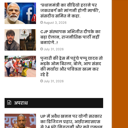
‘प्रधानमंत्री का वीडियो हटाने पर
जकरबर्ग को मांगनी होगी माफी’,
संसदीय समित ने कहा.
August 3, 2026
CJP संस्थापक अभिजीत दीपके का
बड़ा ऐलान, राजनीतिक पार्टी नहीं
बनाएंगे..!
July 31, 2026
पुजारी की ड्रेस में पहुंचे पप्पू यादव तो
भड़के ओम बिरला, बोले, आप संसद
की मर्यादा और पवित्रता खत्म कर
रहे हैं
July 31, 2026
अपराध
UP में अवैध खनन पर योगी सरकार
का डिजिटल प्रहार, आईएमएसएस
से 24 घंटे निगरानी और कड़े एक्शन