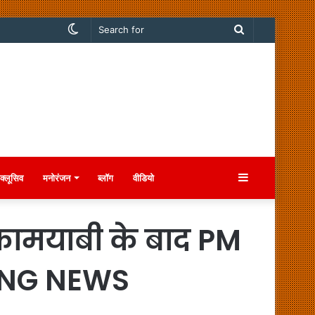
Switch
Search
skin
for
Sidebar
क्लूसिव
मनोरंजन
ब्लॉग
वीडियो
ी कामयाबी के बाद PM
KING NEWS