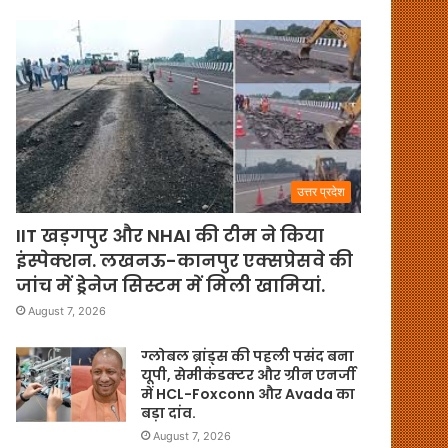
उत्तर प्रदेश
IIT खड़गपुर और NHAI की टीम ने किया
इंस्पेक्शन. लखनऊ-कानपुर एक्सप्रेसवे की
जांच में ड्रेनेज सिस्टम में मिली खामियां.
August 7, 2026
ग्लोबल ब्रांड्स की पहली पसंद बना
यूपी, सेमीकंडक्टर और ग्रीन एनर्जी
में HCL-Foxconn और Avada का
बड़ा दांव.
August 7, 2026