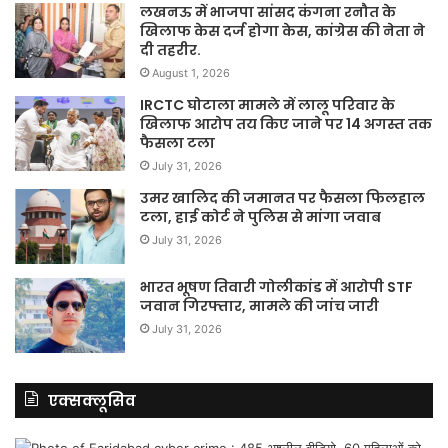
लखनऊ में भाजपा सांसद कंगना रनौत के
खिलाफ केस दर्ज होगा केस, कांग्रेस की नेता ने
दी तहरीर.
August 1, 2026
IRCTC घोटाला मामले में लालू परिवार के
खिलाफ आरोप तय किए जाने पर 14 अगस्त तक
फैसला टला
July 31, 2026
उमर खालिद की जमानत पर फैसला फिलहाल
टला, हाई कोर्ट ने पुलिस से मांगा जवाब
July 31, 2026
भारत भूषण तिवारी गोलीकांड में आरोपी STF
जवान गिरफ्तार, मामले की जांच जारी
July 31, 2026
एक्सक्लूसिव