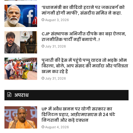
‘प्रधानमंत्री का वीडियो हटाने पर जकरबर्ग को
मांगनी होगी माफी’, संसदीय समित ने कहा.
August 3, 2026
CJP संस्थापक अभिजीत दीपके का बड़ा ऐलान,
राजनीतिक पार्टी नहीं बनाएंगे..!
July 31, 2026
पुजारी की ड्रेस में पहुंचे पप्पू यादव तो भड़के ओम
बिरला, बोले, आप संसद की मर्यादा और पवित्रता
खत्म कर रहे हैं
July 31, 2026
अपराध
UP में अवैध खनन पर योगी सरकार का
डिजिटल प्रहार, आईएमएसएस से 24 घंटे
निगरानी और कड़े एक्शन
August 4, 2026