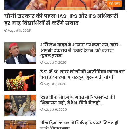
बड़ी खबर
योगी सरकार की पहलः IAS-IPS और IFS अधिकारी
हर माह विद्यार्थियों से करेंगे संवाद
August 8, 2026
अखिलेश यादव ने भाजपा पर कसा तंज, बोले-
आपसी टकराव ने ‘डबल इंजन’ को बनाया
‘ट्रबल इंजन’.
August 7, 2026
उ.प्र. में 30 लाख लोगों की आजीविका का साधन
बना हथकरघा-पावरलूम:मुख्यमंत्री योगी
August 7, 2026
RSS चीफ मोहन भागवत बोले ‘Gen-Z की
शिकायत सही, वे देश-विरोधी नहीं’.
August 6, 2026
तीन दिनों के सत्र में सिर्फ दो घंटे 43 मिनट ही
चली विधानसभा.