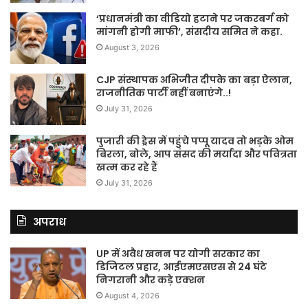
‘प्रधानमंत्री का वीडियो हटाने पर जकरबर्ग को
मांगनी होगी माफी’, संसदीय समित ने कहा.
August 3, 2026
CJP संस्थापक अभिजीत दीपके का बड़ा ऐलान,
राजनीतिक पार्टी नहीं बनाएंगे..!
July 31, 2026
पुजारी की ड्रेस में पहुंचे पप्पू यादव तो भड़के ओम
बिरला, बोले, आप संसद की मर्यादा और पवित्रता
खत्म कर रहे हैं
July 31, 2026
अपराध
UP में अवैध खनन पर योगी सरकार का
डिजिटल प्रहार, आईएमएसएस से 24 घंटे
निगरानी और कड़े एक्शन
August 4, 2026