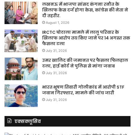
लखनऊ में भाजपा सांसद कंगना रनौत के
खिलाफ केस दर्ज होगा केस, कांग्रेस की नेता ने
दी तहरीर.
August 1, 2026
IRCTC घोटाला मामले में लालू परिवार के
खिलाफ आरोप तय किए जाने पर 14 अगस्त तक
फैसला टला
July 31, 2026
उमर खालिद की जमानत पर फैसला फिलहाल
टला, हाई कोर्ट ने पुलिस से मांगा जवाब
July 31, 2026
भारत भूषण तिवारी गोलीकांड में आरोपी STF
जवान गिरफ्तार, मामले की जांच जारी
July 31, 2026
एक्सक्लूसिव