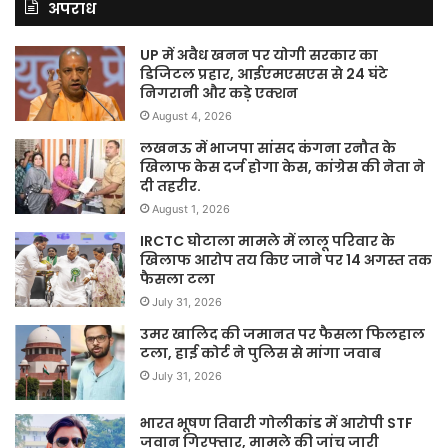
अपराध
UP में अवैध खनन पर योगी सरकार का
डिजिटल प्रहार, आईएमएसएस से 24 घंटे
निगरानी और कड़े एक्शन
August 4, 2026
लखनऊ में भाजपा सांसद कंगना रनौत के
खिलाफ केस दर्ज होगा केस, कांग्रेस की नेता ने
दी तहरीर.
August 1, 2026
IRCTC घोटाला मामले में लालू परिवार के
खिलाफ आरोप तय किए जाने पर 14 अगस्त तक
फैसला टला
July 31, 2026
उमर खालिद की जमानत पर फैसला फिलहाल
टला, हाई कोर्ट ने पुलिस से मांगा जवाब
July 31, 2026
भारत भूषण तिवारी गोलीकांड में आरोपी STF
जवान गिरफ्तार, मामले की जांच जारी