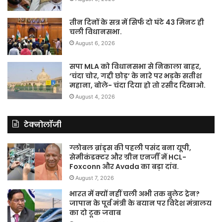
तीन दिनों के सत्र में सिर्फ दो घंटे 43 मिनट ही
चली विधानसभा.
August 6, 2026
सपा MLA को विधानसभा से निकाला बाहर,
‘चंदा चोर, गद्दी छोड़’ के नारे पर भड़के सतीश
महाना, बोले- चंदा दिया हो तो रसीद दिखाओ.
August 4, 2026
टेक्नोलॉजी
ग्लोबल ब्रांड्स की पहली पसंद बना यूपी,
सेमीकंडक्टर और ग्रीन एनर्जी में HCL-
Foxconn और Avada का बड़ा दांव.
August 7, 2026
भारत में क्यों नहीं चली अभी तक बुलेट ट्रेन?
जापान के पूर्व मंत्री के बयान पर विदेश मंत्रालय
का दो टूक जवाब