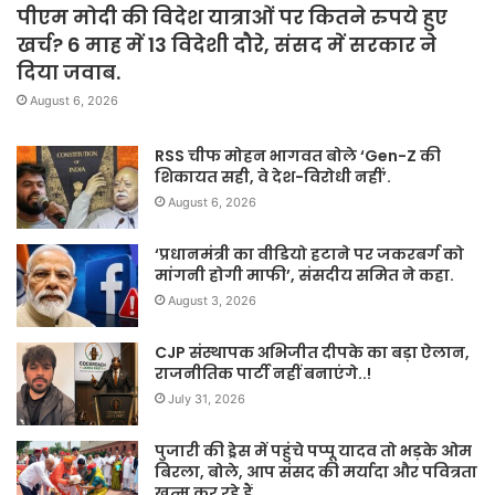
पीएम मोदी की विदेश यात्राओं पर कितने रुपये हुए
खर्च? 6 माह में 13 विदेशी दौरे, संसद में सरकार ने
दिया जवाब.
August 6, 2026
RSS चीफ मोहन भागवत बोले ‘Gen-Z की
शिकायत सही, वे देश-विरोधी नहीं’.
August 6, 2026
‘प्रधानमंत्री का वीडियो हटाने पर जकरबर्ग को
मांगनी होगी माफी’, संसदीय समित ने कहा.
August 3, 2026
CJP संस्थापक अभिजीत दीपके का बड़ा ऐलान,
राजनीतिक पार्टी नहीं बनाएंगे..!
July 31, 2026
पुजारी की ड्रेस में पहुंचे पप्पू यादव तो भड़के ओम
बिरला, बोले, आप संसद की मर्यादा और पवित्रता
खत्म कर रहे हैं