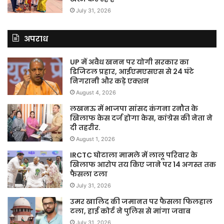
July 31, 2026
अपराध
UP में अवैध खनन पर योगी सरकार का
डिजिटल प्रहार, आईएमएसएस से 24 घंटे
निगरानी और कड़े एक्शन
August 4, 2026
लखनऊ में भाजपा सांसद कंगना रनौत के
खिलाफ केस दर्ज होगा केस, कांग्रेस की नेता ने
दी तहरीर.
August 1, 2026
IRCTC घोटाला मामले में लालू परिवार के
खिलाफ आरोप तय किए जाने पर 14 अगस्त तक
फैसला टला
July 31, 2026
उमर खालिद की जमानत पर फैसला फिलहाल
टला, हाई कोर्ट ने पुलिस से मांगा जवाब
July 31, 2026