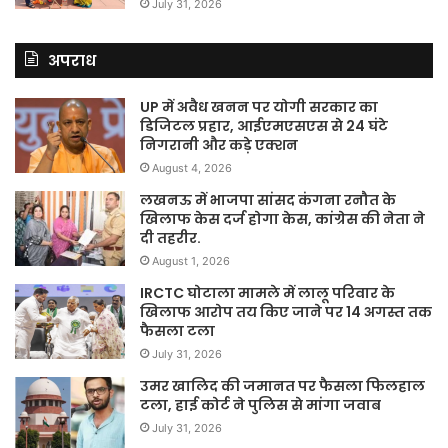
July 31, 2026
अपराध
UP में अवैध खनन पर योगी सरकार का
डिजिटल प्रहार, आईएमएसएस से 24 घंटे
निगरानी और कड़े एक्शन
August 4, 2026
लखनऊ में भाजपा सांसद कंगना रनौत के
खिलाफ केस दर्ज होगा केस, कांग्रेस की नेता ने
दी तहरीर.
August 1, 2026
IRCTC घोटाला मामले में लालू परिवार के
खिलाफ आरोप तय किए जाने पर 14 अगस्त तक
फैसला टला
July 31, 2026
उमर खालिद की जमानत पर फैसला फिलहाल
टला, हाई कोर्ट ने पुलिस से मांगा जवाब
July 31, 2026