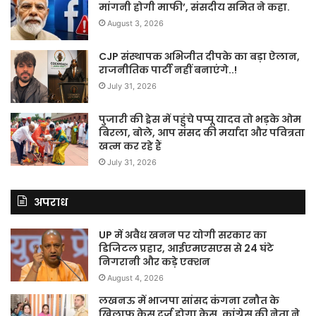
मांगनी होगी माफी’, संसदीय समित ने कहा.
August 3, 2026
CJP संस्थापक अभिजीत दीपके का बड़ा ऐलान,
राजनीतिक पार्टी नहीं बनाएंगे..!
July 31, 2026
पुजारी की ड्रेस में पहुंचे पप्पू यादव तो भड़के ओम
बिरला, बोले, आप संसद की मर्यादा और पवित्रता
खत्म कर रहे हैं
July 31, 2026
अपराध
UP में अवैध खनन पर योगी सरकार का
डिजिटल प्रहार, आईएमएसएस से 24 घंटे
निगरानी और कड़े एक्शन
August 4, 2026
लखनऊ में भाजपा सांसद कंगना रनौत के
खिलाफ केस दर्ज होगा केस, कांग्रेस की नेता ने