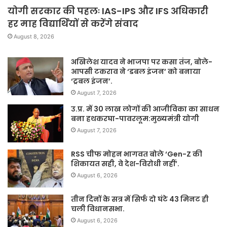
योगी सरकार की पहलः IAS-IPS और IFS अधिकारी
हर माह विद्यार्थियों से करेंगे संवाद
August 8, 2026
अखिलेश यादव ने भाजपा पर कसा तंज, बोले-
आपसी टकराव ने ‘डबल इंजन’ को बनाया
‘ट्रबल इंजन’.
August 7, 2026
उ.प्र. में 30 लाख लोगों की आजीविका का साधन
बना हथकरघा-पावरलूम:मुख्यमंत्री योगी
August 7, 2026
RSS चीफ मोहन भागवत बोले ‘Gen-Z की
शिकायत सही, वे देश-विरोधी नहीं’.
August 6, 2026
तीन दिनों के सत्र में सिर्फ दो घंटे 43 मिनट ही
चली विधानसभा.
August 6, 2026