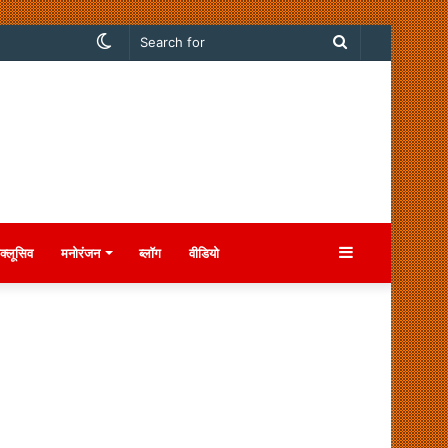
Switch
Search
skin
for
Sidebar
क्लूसिव
मनोरंजन
ब्लॉग
वीडियो