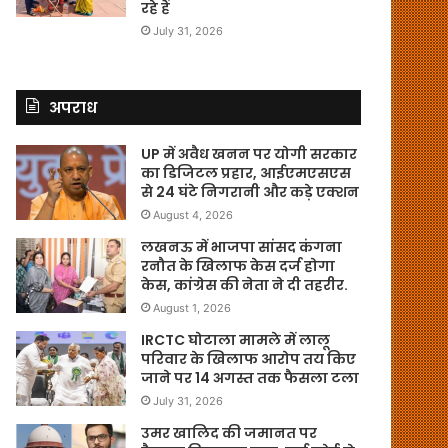
रहे हैं
July 31, 2026
अपराध
UP में अवैध खनन पर योगी सरकार
का डिजिटल प्रहार, आईएमएसएस
से 24 घंटे निगरानी और कड़े एक्शन
August 4, 2026
लखनऊ में भाजपा सांसद कंगना
रनौत के खिलाफ केस दर्ज होगा
केस, कांग्रेस की नेता ने दी तहरीर.
August 1, 2026
IRCTC घोटाला मामले में लालू
परिवार के खिलाफ आरोप तय किए
जाने पर 14 अगस्त तक फैसला टला
July 31, 2026
उमर खालिद की जमानत पर