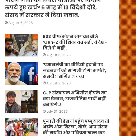
रुपये हुए खर्च? 6 माह में 13 विदेशी दौरे,
संसद में सरकार ने दिया जवाब.
August 6, 2026
RSS चीफ मोहन भागवत बोले
‘Gen-Z की शिकायत सही, वे देश-
विरोधी नहीं’.
August 6, 2026
‘प्रधानमंत्री का वीडियो हटाने पर
जकरबर्ग को मांगनी होगी माफी’,
संसदीय समित ने कहा.
August 3, 2026
CJP संस्थापक अभिजीत दीपके का
बड़ा ऐलान, राजनीतिक पार्टी नहीं
बनाएंगे..!
July 31, 2026
पुजारी की ड्रेस में पहुंचे पप्पू यादव तो
भड़के ओम बिरला, बोले, आप संसद
की मर्यादा और पवित्रता खत्म कर