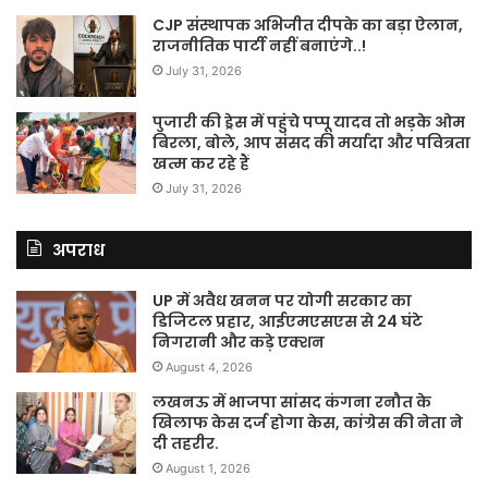
CJP संस्थापक अभिजीत दीपके का बड़ा ऐलान,
राजनीतिक पार्टी नहीं बनाएंगे..!
July 31, 2026
पुजारी की ड्रेस में पहुंचे पप्पू यादव तो भड़के ओम
बिरला, बोले, आप संसद की मर्यादा और पवित्रता
खत्म कर रहे हैं
July 31, 2026
अपराध
UP में अवैध खनन पर योगी सरकार का
डिजिटल प्रहार, आईएमएसएस से 24 घंटे
निगरानी और कड़े एक्शन
August 4, 2026
लखनऊ में भाजपा सांसद कंगना रनौत के
खिलाफ केस दर्ज होगा केस, कांग्रेस की नेता ने
दी तहरीर.
August 1, 2026