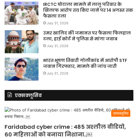
IRCTC घोटाला मामले में लालू परिवार के
खिलाफ आरोप तय किए जाने पर 14 अगस्त तक
फैसला टला
July 31, 2026
उमर खालिद की जमानत पर फैसला फिलहाल
टला, हाई कोर्ट ने पुलिस से मांगा जवाब
July 31, 2026
भारत भूषण तिवारी गोलीकांड में आरोपी STF
जवान गिरफ्तार, मामले की जांच जारी
July 31, 2026
एक्सक्लूसिव
एक्सक्लूसिव
Faridabad cyber crime : 485 अश्लील वीडियो,
60 महिलाओं को बनाया निशाना..￼