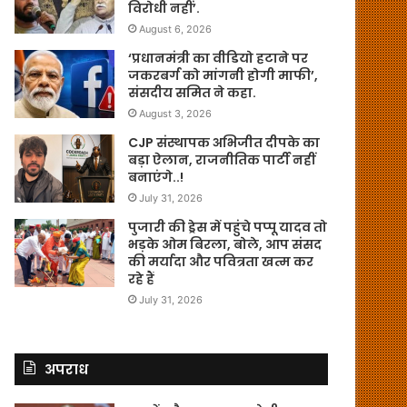
विरोधी नहीं’.
August 6, 2026
‘प्रधानमंत्री का वीडियो हटाने पर
जकरबर्ग को मांगनी होगी माफी’,
संसदीय समित ने कहा.
August 3, 2026
CJP संस्थापक अभिजीत दीपके का
बड़ा ऐलान, राजनीतिक पार्टी नहीं
बनाएंगे..!
July 31, 2026
पुजारी की ड्रेस में पहुंचे पप्पू यादव तो
भड़के ओम बिरला, बोले, आप संसद
की मर्यादा और पवित्रता खत्म कर
रहे हैं
July 31, 2026
अपराध