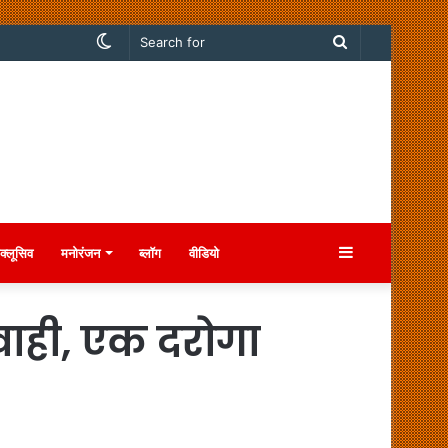
Switch
Search
skin
for
Sidebar
क्लूसिव
मनोरंजन
ब्लॉग
वीडियो
वाही, एक दरोगा