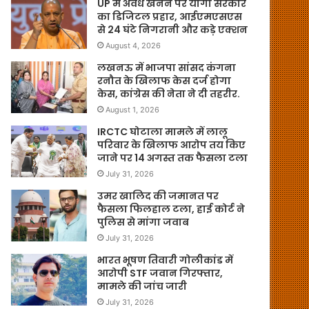
UP में अवैध खनन पर योगी सरकार
का डिजिटल प्रहार, आईएमएसएस
से 24 घंटे निगरानी और कड़े एक्शन
August 4, 2026
लखनऊ में भाजपा सांसद कंगना
रनौत के खिलाफ केस दर्ज होगा
केस, कांग्रेस की नेता ने दी तहरीर.
August 1, 2026
IRCTC घोटाला मामले में लालू
परिवार के खिलाफ आरोप तय किए
जाने पर 14 अगस्त तक फैसला टला
July 31, 2026
उमर खालिद की जमानत पर
फैसला फिलहाल टला, हाई कोर्ट ने
पुलिस से मांगा जवाब
July 31, 2026
भारत भूषण तिवारी गोलीकांड में
आरोपी STF जवान गिरफ्तार,
मामले की जांच जारी
July 31, 2026