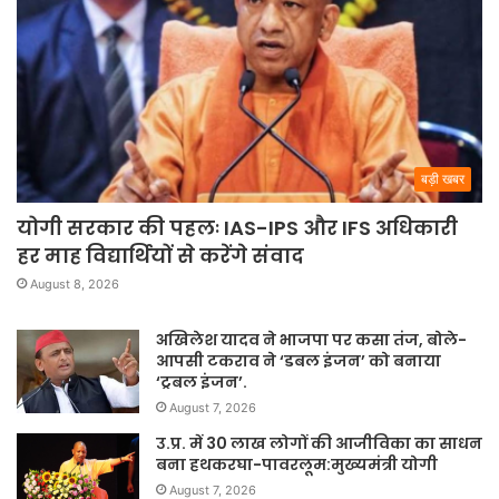
बड़ी खबर
योगी सरकार की पहलः IAS-IPS और IFS अधिकारी
हर माह विद्यार्थियों से करेंगे संवाद
August 8, 2026
अखिलेश यादव ने भाजपा पर कसा तंज, बोले-
आपसी टकराव ने ‘डबल इंजन’ को बनाया
‘ट्रबल इंजन’.
August 7, 2026
उ.प्र. में 30 लाख लोगों की आजीविका का साधन
बना हथकरघा-पावरलूम:मुख्यमंत्री योगी
August 7, 2026