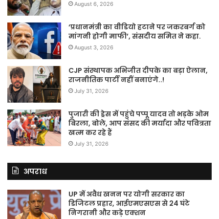
August 6, 2026
‘प्रधानमंत्री का वीडियो हटाने पर जकरबर्ग को
मांगनी होगी माफी’, संसदीय समित ने कहा.
August 3, 2026
CJP संस्थापक अभिजीत दीपके का बड़ा ऐलान,
राजनीतिक पार्टी नहीं बनाएंगे..!
July 31, 2026
पुजारी की ड्रेस में पहुंचे पप्पू यादव तो भड़के ओम
बिरला, बोले, आप संसद की मर्यादा और पवित्रता
खत्म कर रहे हैं
July 31, 2026
अपराध
UP में अवैध खनन पर योगी सरकार का
डिजिटल प्रहार, आईएमएसएस से 24 घंटे
निगरानी और कड़े एक्शन