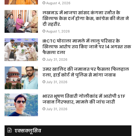
August 4, 2026
लखनऊ में भाजपा सांसद कंगना रनौत के
खिलाफ केस दर्ज होगा केस, कांग्रेस की नेता ने
दी तहरीर.
August 1, 2026
IRCTC घोटाला मामले में लालू परिवार के
खिलाफ आरोप तय किए जाने पर 14 अगस्त तक
फैसला टला
July 31, 2026
उमर खालिद की जमानत पर फैसला फिलहाल
टला, हाई कोर्ट ने पुलिस से मांगा जवाब
July 31, 2026
भारत भूषण तिवारी गोलीकांड में आरोपी STF
जवान गिरफ्तार, मामले की जांच जारी
July 31, 2026
एक्सक्लूसिव