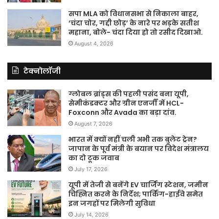
सपा MLA को विधानसभा से निकाला बाहर,
‘चंदा चोर, गद्दी छोड़’ के नारे पर भड़के सतीश
महाना, बोले- चंदा दिया हो तो रसीद दिखाओ.
August 4, 2026
टेक्नोलॉजी
ग्लोबल ब्रांड्स की पहली पसंद बना यूपी,
सेमीकंडक्टर और ग्रीन एनर्जी में HCL-
Foxconn और Avada का बड़ा दांव.
August 7, 2026
भारत में क्यों नहीं चली अभी तक बुलेट ट्रेन?
जापान के पूर्व मंत्री के बयान पर विदेश मंत्रालय
का दो टूक जवाब
July 17, 2026
यूपी में तेजी से बनेंगे EV चार्जिंग स्टेशन, जमीन
चिह्नित करने के निर्देश; पार्किंग-हाईवे समेत
इन जगहों पर मिलेगी सुविधा
July 14, 2026