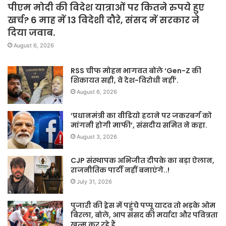
पीएम मोदी की विदेश यात्राओं पर कितने रुपये हुए
खर्च? 6 माह में 13 विदेशी दौरे, संसद में सरकार ने
दिया जवाब.
August 6, 2026
RSS चीफ मोहन भागवत बोले ‘Gen-Z की
शिकायत सही, वे देश-विरोधी नहीं’.
August 6, 2026
‘प्रधानमंत्री का वीडियो हटाने पर जकरबर्ग को
मांगनी होगी माफी’, संसदीय समित ने कहा.
August 3, 2026
CJP संस्थापक अभिजीत दीपके का बड़ा ऐलान,
राजनीतिक पार्टी नहीं बनाएंगे..!
July 31, 2026
पुजारी की ड्रेस में पहुंचे पप्पू यादव तो भड़के ओम
बिरला, बोले, आप संसद की मर्यादा और पवित्रता
खत्म कर रहे हैं