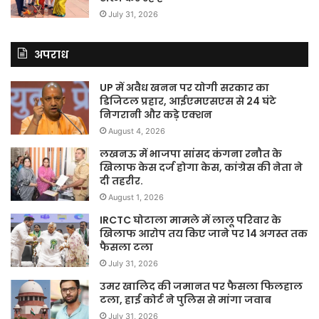
July 31, 2026
अपराध
UP में अवैध खनन पर योगी सरकार का
डिजिटल प्रहार, आईएमएसएस से 24 घंटे
निगरानी और कड़े एक्शन
August 4, 2026
लखनऊ में भाजपा सांसद कंगना रनौत के
खिलाफ केस दर्ज होगा केस, कांग्रेस की नेता ने
दी तहरीर.
August 1, 2026
IRCTC घोटाला मामले में लालू परिवार के
खिलाफ आरोप तय किए जाने पर 14 अगस्त तक
फैसला टला
July 31, 2026
उमर खालिद की जमानत पर फैसला फिलहाल
टला, हाई कोर्ट ने पुलिस से मांगा जवाब
July 31, 2026