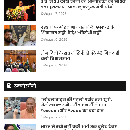
उ.प्र. में 30 लाख लोगों की आजीविका का साधन
बना हथकरघा-पावरलूम:मुख्यमंत्री योगी
August 7, 2026
RSS चीफ मोहन भागवत बोले ‘Gen-Z की
शिकायत सही, वे देश-विरोधी नहीं’.
August 6, 2026
तीन दिनों के सत्र में सिर्फ दो घंटे 43 मिनट ही
चली विधानसभा.
August 6, 2026
टेक्नोलॉजी
ग्लोबल ब्रांड्स की पहली पसंद बना यूपी,
सेमीकंडक्टर और ग्रीन एनर्जी में HCL-
Foxconn और Avada का बड़ा दांव.
August 7, 2026
भारत में क्यों नहीं चली अभी तक बुलेट ट्रेन?