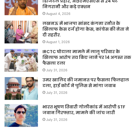
डिजिटल प्रहार, आईएमएसएस से 24 घंटे
निगरानी और कड़े एक्शन
August 4, 2026
लखनऊ में भाजपा सांसद कंगना रनौत के
खिलाफ केस दर्ज होगा केस, कांग्रेस की नेता ने
दी तहरीर.
August 1, 2026
IRCTC घोटाला मामले में लालू परिवार के
खिलाफ आरोप तय किए जाने पर 14 अगस्त तक
फैसला टला
July 31, 2026
उमर खालिद की जमानत पर फैसला फिलहाल
टला, हाई कोर्ट ने पुलिस से मांगा जवाब
July 31, 2026
भारत भूषण तिवारी गोलीकांड में आरोपी STF
जवान गिरफ्तार, मामले की जांच जारी
July 31, 2026