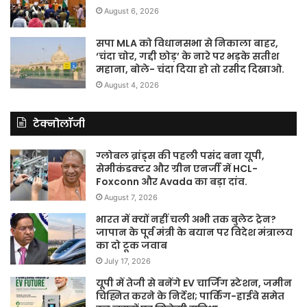
August 6, 2026
सपा MLA को विधानसभा से निकाला बाहर,
‘चंदा चोर, गद्दी छोड़’ के नारे पर भड़के सतीश
महाना, बोले- चंदा दिया हो तो रसीद दिखाओ.
August 4, 2026
टेक्नोलॉजी
ग्लोबल ब्रांड्स की पहली पसंद बना यूपी,
सेमीकंडक्टर और ग्रीन एनर्जी में HCL-
Foxconn और Avada का बड़ा दांव.
August 7, 2026
भारत में क्यों नहीं चली अभी तक बुलेट ट्रेन?
जापान के पूर्व मंत्री के बयान पर विदेश मंत्रालय
का दो टूक जवाब
July 17, 2026
यूपी में तेजी से बनेंगे EV चार्जिंग स्टेशन, जमीन
चिह्नित करने के निर्देश; पार्किंग-हाईवे समेत