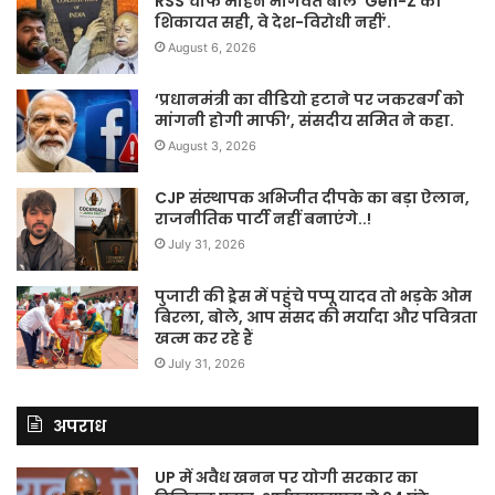
RSS चीफ मोहन भागवत बोले ‘Gen-Z की
शिकायत सही, वे देश-विरोधी नहीं’.
August 6, 2026
‘प्रधानमंत्री का वीडियो हटाने पर जकरबर्ग को
मांगनी होगी माफी’, संसदीय समित ने कहा.
August 3, 2026
CJP संस्थापक अभिजीत दीपके का बड़ा ऐलान,
राजनीतिक पार्टी नहीं बनाएंगे..!
July 31, 2026
पुजारी की ड्रेस में पहुंचे पप्पू यादव तो भड़के ओम
बिरला, बोले, आप संसद की मर्यादा और पवित्रता
खत्म कर रहे हैं
July 31, 2026
अपराध
UP में अवैध खनन पर योगी सरकार का