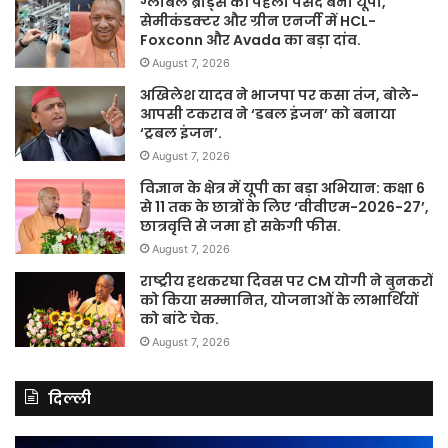
ग्लोबल ब्रांड्स की पहली पसंद बना यूपी,
सेमीकंडक्टर और ग्रीन एनर्जी में HCL-
Foxconn और Avada का बड़ा दांव.
August 7, 2026
अखिलेश यादव ने भाजपा पर कसा तंज, बोले-
आपसी टकराव ने ‘डबल इंजन’ को बनाया
‘ट्रबल इंजन’.
August 7, 2026
विज्ञान के क्षेत्र में यूपी का बड़ा अभियान: कक्षा 6
से 11 तक के छात्रों के लिए ‘वीवीएम-2026-27’,
छात्रवृत्ति से जमा हो सकेगी फीस.
August 7, 2026
राष्ट्रीय हथकरघा दिवस पर CM योगी ने बुनकरों
को किया सम्मानित, योजनाओं के लाभार्थियों
को बांटे चेक.
August 7, 2026
दिल्ली