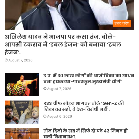
उत्तर प्रदेश
अखिलेश यादव ने भाजपा पर कसा तंज, बोले-
आपसी टकराव ने ‘डबल इंजन’ को बनाया ‘ट्रबल
इंजन’.
August 7, 2026
उ.प्र. में 30 लाख लोगों की आजीविका का साधन
बना हथकरघा-पावरलूम:मुख्यमंत्री योगी
August 7, 2026
RSS चीफ मोहन भागवत बोले ‘Gen-Z की
शिकायत सही, वे देश-विरोधी नहीं’.
August 6, 2026
तीन दिनों के सत्र में सिर्फ दो घंटे 43 मिनट ही
चली विधानसभा.