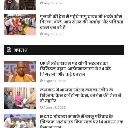
July 31, 2026
पुजारी की ड्रेस में पहुंचे पप्पू यादव तो भड़के ओम
बिरला, बोले, आप संसद की मर्यादा और पवित्रता
खत्म कर रहे हैं
July 31, 2026
अपराध
UP में अवैध खनन पर योगी सरकार का
डिजिटल प्रहार, आईएमएसएस से 24 घंटे
निगरानी और कड़े एक्शन
August 4, 2026
लखनऊ में भाजपा सांसद कंगना रनौत के
खिलाफ केस दर्ज होगा केस, कांग्रेस की नेता ने
दी तहरीर.
August 1, 2026
IRCTC घोटाला मामले में लालू परिवार के
खिलाफ आरोप तय किए जाने पर 14 अगस्त तक
फैसला टला