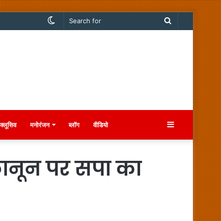
Switch
Search
skin
for
Sidebar
क्लूसिव
मनोरंजन
ब्लॉग
वीडियो
कानून पर सपा का