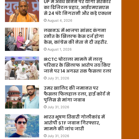
UP में अवैध खनन पर योगी सरकार
का डिजिटल प्रहार, आईएमएसएस
से 24 घंटे निगरानी और कड़े एक्शन
August 4, 2026
लखनऊ में भाजपा सांसद कंगना
रनौत के खिलाफ केस दर्ज होगा
केस, कांग्रेस की नेता ने दी तहरीर.
August 1, 2026
IRCTC घोटाला मामले में लालू
परिवार के खिलाफ आरोप तय किए
जाने पर 14 अगस्त तक फैसला टला
July 31, 2026
उमर खालिद की जमानत पर
फैसला फिलहाल टला, हाई कोर्ट ने
पुलिस से मांगा जवाब
July 31, 2026
भारत भूषण तिवारी गोलीकांड में
आरोपी STF जवान गिरफ्तार,
मामले की जांच जारी
July 31, 2026