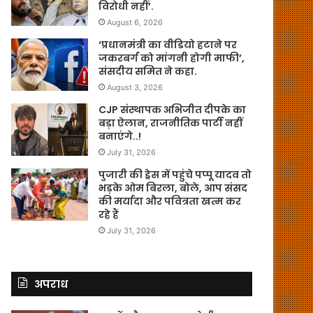
विरोधी नहीं’.
August 6, 2026
‘प्रधानमंत्री का वीडियो हटाने पर
जकरबर्ग को मांगनी होगी माफी’,
संसदीय समित ने कहा.
August 3, 2026
CJP संस्थापक अभिजीत दीपके का
बड़ा ऐलान, राजनीतिक पार्टी नहीं
बनाएंगे..!
July 31, 2026
पुजारी की ड्रेस में पहुंचे पप्पू यादव तो
भड़के ओम बिरला, बोले, आप संसद
की मर्यादा और पवित्रता खत्म कर
रहे हैं
July 31, 2026
अपराध