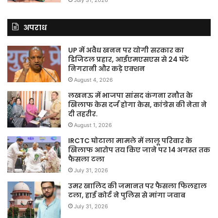
अपराध
UP में अवैध खनन पर योगी सरकार का
डिजिटल प्रहार, आईएमएसएस से 24 घंटे
निगरानी और कड़े एक्शन
August 4, 2026
लखनऊ में भाजपा सांसद कंगना रनौत के
खिलाफ केस दर्ज होगा केस, कांग्रेस की नेता ने
दी तहरीर.
August 1, 2026
IRCTC घोटाला मामले में लालू परिवार के
खिलाफ आरोप तय किए जाने पर 14 अगस्त तक
फैसला टला
July 31, 2026
उमर खालिद की जमानत पर फैसला फिलहाल
टला, हाई कोर्ट ने पुलिस से मांगा जवाब
July 31, 2026