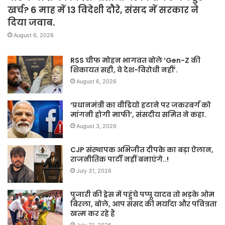
खर्च? 6 माह में 13 विदेशी दौरे, संसद में सरकार ने
दिया जवाब.
August 6, 2026
RSS चीफ मोहन भागवत बोले ‘Gen-Z की
शिकायत सही, वे देश-विरोधी नहीं’.
August 6, 2026
‘प्रधानमंत्री का वीडियो हटाने पर जकरबर्ग को
मांगनी होगी माफी’, संसदीय समित ने कहा.
August 3, 2026
CJP संस्थापक अभिजीत दीपके का बड़ा ऐलान,
राजनीतिक पार्टी नहीं बनाएंगे..!
July 31, 2026
पुजारी की ड्रेस में पहुंचे पप्पू यादव तो भड़के ओम
बिरला, बोले, आप संसद की मर्यादा और पवित्रता
खत्म कर रहे हैं
July 31, 2026